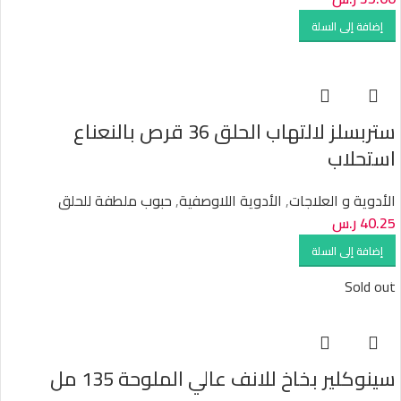
إضافة إلى السلة
ستربسلز لالتهاب الحلق 36 قرص بالنعناع
استحلاب
الأدوية و العلاجات
,
الأدوية اللاوصفية
,
حبوب ملطفة للحلق
40.25
ر.س
إضافة إلى السلة
Sold out
سينوكلير بخاخ للانف عالي الملوحة 135 مل