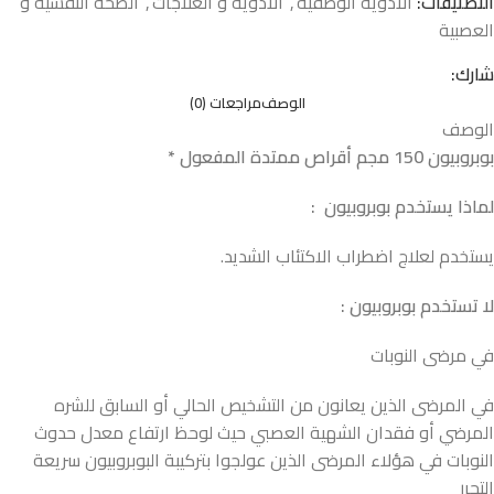
التصنيفات:
الأدوية الوصفية
,
الأدوية و العلاجات
,
الصحة النفسية و
العصبية
شارك:
الوصف
مراجعات (0)
الوصف
بوبروبيون 150 مجم أقراص ممتدة المفعول *
لماذا يستخدم بوبروبيون :
يستخدم لعلاج اضطراب الاكتئاب الشديد.
لا تستخدم بوبروبيون :
في مرضى النوبات
في المرضى الذين يعانون من التشخيص الحالي أو السابق للشره
المرضي أو فقدان الشهية العصبي حيث لوحظ ارتفاع معدل حدوث
النوبات في هؤلاء المرضى الذين عولجوا بتركيبة البوبروبيون سريعة
التحرر