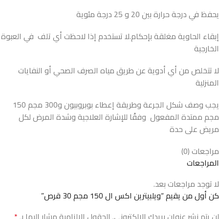
يحفظ في درجة حرارة بين 20 و 25 درجة مئوية
إبقاء الحاوية مغلقة بإحكام.لا تستخدم إذا لاحظت أي تلف في العبوة
الخارجية
لا تتخلص من أي أدوية عن طريق مياه الصرف الصحي أو النفايات
المنزلية
يجب وصف شكل الجرعة وطريقة إعطاء بوبروبيون و300 مجم 150
مجم ممتدة المفعول وفقًا للإشارة العلاجية وشدة المرض لكل
مريض على حدة
مراجعات (0)
المراجعات
لا توجد مراجعات بعد.
كن أول من يقيم “ويلبيترين اكس ال 150 مجم 30 قرص”
لن يتم نشر عنوان بريدك الإلكتروني.
الحقول الإلزامية مشار إليها بـ
*