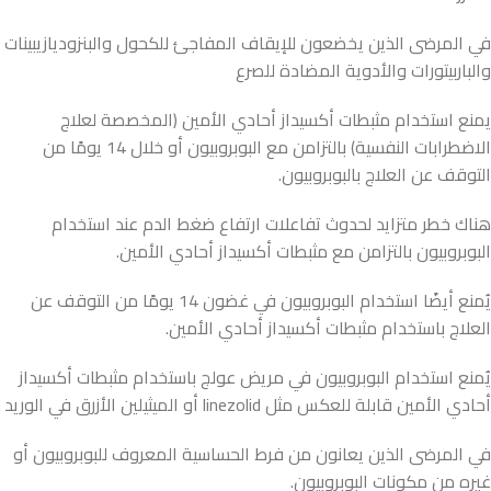
في المرضى الذين يخضعون للإيقاف المفاجئ للكحول والبنزوديازيبينات
والباربيتورات والأدوية المضادة للصرع
يمنع استخدام مثبطات أكسيداز أحادي الأمين (المخصصة لعلاج
الاضطرابات النفسية) بالتزامن مع البوبروبيون أو خلال 14 يومًا من
التوقف عن العلاج بالبوبروبيون.
هناك خطر متزايد لحدوث تفاعلات ارتفاع ضغط الدم عند استخدام
البوبروبيون بالتزامن مع مثبطات أكسيداز أحادي الأمين.
يُمنع أيضًا استخدام البوبروبيون في غضون 14 يومًا من التوقف عن
العلاج باستخدام مثبطات أكسيداز أحادي الأمين.
يُمنع استخدام البوبروبيون في مريض عولج باستخدام مثبطات أكسيداز
أحادي الأمين قابلة للعكس مثل linezolid أو الميثيلين الأزرق في الوريد
في المرضى الذين يعانون من فرط الحساسية المعروف للبوبروبيون أو
غيره من مكونات البوبروبيون.