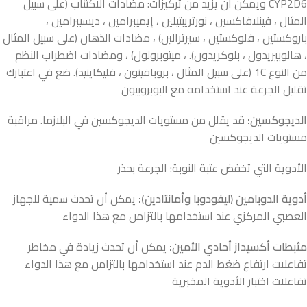
CYP2D6 ويمكن أن يزيد من تركيزات: مضادات الاكتئاب (على سبيل
المثال ، فينلافاكسين ، نورتريبتيلين ، إيميبرامين ، ديسيبرامين ،
باروكستين ، فلوكستين ، سيرترالين) ، مضادات الذهان (على سبيل المثال
، هالوبيريدول ، بلوكريدون). ، ميتوبرولول) ، ومضادات اضطراب النظم
من النوع 1C (على سبيل المثال ، بروبافينون ، فليكاينيد). ضع في اعتبارك
تقليل الجرعة عند استخدامه مع البوبروبيون
الديجوكسين:
قد يقلل من مستويات الديجوكسين في البلازما. مراقبة
مستويات الديجوكسين
الأدوية التي تخفض عتبة النوبة: الجرعة بحذر
أدوية الدوبامين (ليفودوبا وأمانتادين):
يمكن أن تحدث سمية للجهاز
العصبي المركزي عند استخدامها بالتزامن مع هذا الدواء
مثبطات أكسيداز أحادي الأمين:
يمكن أن تحدث زيادة في مخاطر
تفاعلات ارتفاع ضغط الدم عند استخدامها بالتزامن مع هذا الدواء
تفاعلات اختبار الأدوية المخبرية