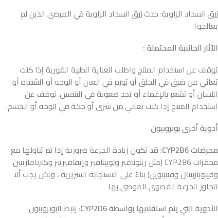
زرق انسداد الزاوية: حدث زرق انسداد الزاوية في المرضى الذين لم
يعالجوا
الآثار الجانبية المحتملة :
توقف عن استخدام المنتج واطلب العناية الطبية الفورية إذا كنت
تعاني من ضيق في الحلق أو تورم في العين أو الوجه أو الشفاه أو
اللسان أو تشعر بالإغماء أو تجد صعوبة في التنفس. توقف عن
استخدام المنتج إذا كنت تعاني من شرى أو حكة في الوجه أو الجسم.
أدوية أخرى بوبروبيون
محرضات CYP2B6:
قد تكون زيادة الجرعة ضرورية إذا تم تناولها مع
محفزات CYP2B6 (مثل ريتونافير ولوبينافير وإيفافيرينز وكاربامازيبين
وفينوباربيتال وفينيتوين) بناءً على الاستجابة السريرية ، ولكن يجب ألا
تتجاوز الجرعة القصوى الموصى بها
الأدوية التي يتم استقلابها بواسطة CYP2D6:
يثبط البوبروبيون