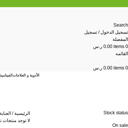
Search
تسجيل الدخول / تسجيل
المفضلة
0
items
0.00
ر.س
القائمه
0
items
0.00
ر.س
الأدوية و العلاجات
الفيتامين
أدوات الحلاقة
Stock status
الرئيسية
العناية
لا توجد منتجات ت
On sale