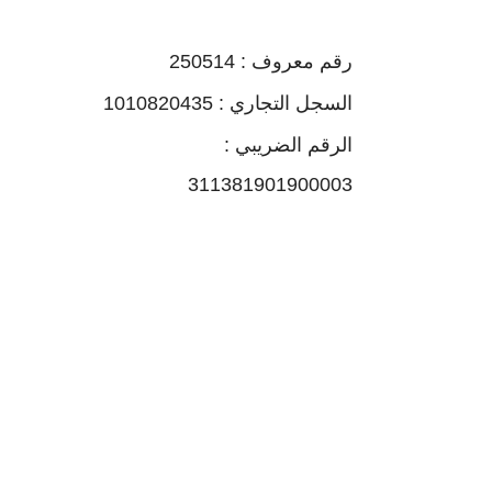
رقم معروف : 250514
السجل التجاري : 1010820435
الرقم الضريبي :
311381901900003
ج ماي أبل