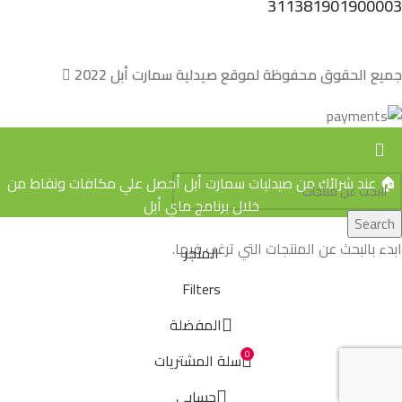
311381901900003
جميع الحقوق محفوظة لموقع صيدلية سمارت أبل 2022
🏠 عند شرائك من صيدليات سمارت أبل أحصل علي مكافات ونقاط من
خلال برنامج ماي أبل
Search
ابدء بالبحث عن المنتجات التي ترغب فيها.
المتجر
Filters
المفضلة
0
سلة المشتريات
حسابي