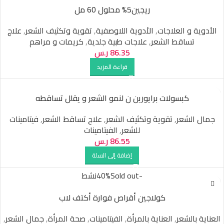
ريجين5% محلول 60 مل
الأدوية و العلاجات
,
الأدوية اللاوصفية
,
تقوية وتكثيف الشعر
,
علاج
تساقط الشعر
,
علاجات طبية جلدية
,
كريمات و مراهم
86.35
ر.س
قراءة المزيد
كبسولات برايورين ن لنمو الشعر و يقلل تساقطه
جمال الشعر
,
تقوية وتكثيف الشعر
,
علاج تساقط الشعر
,
فيتامينات
للشعر
,
الفيتامينات
86.55
ر.س
إضافة إلى السلة
-40%
Sold out
نشط
كولاجين أقراص فوارة أكتف لاب
العناية بالشعر
,
العناية بالمرأة
,
الفيتامينات
,
صحة المرأة
,
جمال الشعر
,