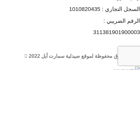
السجل التجاري : 1010820435
الرقم الضريبي :
311381901900003
جميع الحقوق محفوظة لموقع صيدلية سمارت أبل 2022
🏠 عند شرائك من صيدليات سمارت أبل أحصل علي مكافات ونقاط
من خلال برنامج ماي أبل
Search
ابدء بالبحث عن المنتجات التي ترغب فيها.
المتجر
Filters