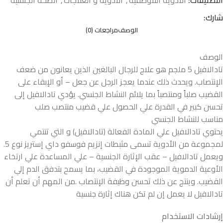
شارك:
الوصف
مراجعات (0)
الوصف
تادالافيل 5 ملجم هو علاج للرجال البالغين الذين يعانون من ضعف
الإنتصاب. ويحدث ذلك عندما يعجز الرجل عن جعل – أو الإبقاء على
القضيب صلباً ومنتصباً بما يلائم النشاط الجنسي. يؤدي تادالافيل إلى
تحسن كبير في القدرة علي الحصول علي قضيب منتصب صلب
مناسب للنشاط الجنسي
يحتوي تادالافيل علي المادة الفعالة (تادالافيل) و التي تنتمي
لمجموعة من الأدوية تسمى مثبطات إنزيم فوسفو داي إستريز نوع 5.
ويعمل تادالافيل – عقب الإثارة الجنسية – علي المساعدة علي ارتخاء
الأوعية الدموية الموجودة في القضيب، بما يسمح بتدفق الدم إلي
القضيب. وينتج عن ذلك تحسن وظيفة الإنتصاب .من المهم أن تعلم أن
تادالافيل لا يعمل إن لم تكن هناك إثارة جنسية
إرشادات الاستخدام