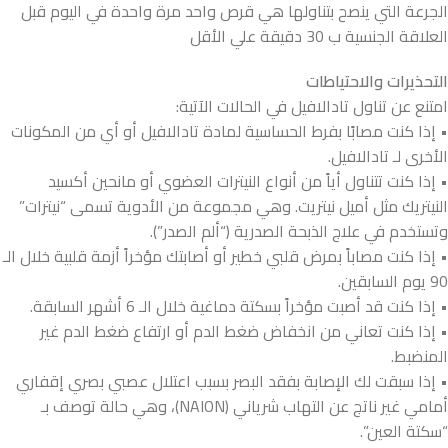
الجرعة التي ينصح بتناولها هي قرص واحد مرة واحدة في اليوم قبل
العلاقة الجنسية ب 30 دقيقة علي الأقل
التحذيرات والاحتياطات
امتنع عن تناول تادالافيل في الحالات الآتية:
• إذا كنت مصابًا بفرط الحساسية لمادة تادالافيل أو أي من المكونات
الأخرى لـ تادالافيل.
• إذا كنت تتناول أياً من أنواع النيترات العضوي أو مانحين أكسيد
النيتريك مثل أميل نيتريت. وهي مجموعة من الأدوية تسمى “نيترات”
وتستخدم في علاج الذبحة الصدرية (“ألم الصدر”).
• إذا كنت مصاباً بمرض قلبي خطير أو أصابتك مؤخراً أزمة قلبية خلال الـ
90 يوم السابقين.
• إذا كنت قد أصبت مؤخراً بسكتة دماغية خلال الـ 6 أشهر السابقة.
• إذا كنت تعاني من انخفاض ضغط الدم أو ارتفاع ضغط الدم غير
المنضبط.
• إذا سبقت لك الإصابة بفقد البصر بسبب اعتلال عصبي بصري إقفاري
أمامي غير ناتج عن التهاب شرياني (NAION)، وهي حالة توصف بـ
“سكتة العين”.