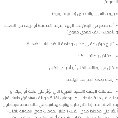
الدموية)
• برودة اليدين والقدمين (متلازمة رينود)
• ألم قضم في البطن عند الجوع (قرحة هضمية) أو نزيف من المعدة
والأمعاء (نزيف معدي معوي)
• تاريخ مرض عقلي خطير ، وخاصة الاضطرابات الذهانية
• انخفاض وظائف الكبد
• خلل في وظائف الكلى أو أمراض الكلى
• ارتفاع ضغط الدم بعد الولادة
• التفاعلات الليفية (النسيج الندبي) التي تؤثر على قلبك أو رئتيك أو
بطنك. في حالة علاجك بـ كابيرجولين لفترة طويلة ، سيتحقق طبيبك قبل
بدء العلاج مما إذا كان قلبك ورئتيك وكليتيك في حالة جيدة. سيحصلون
أيضًا على مخطط صدى القلب (اختبار الموجات فوق الصوتية للقلب)
قبل بدء العلاج وعلى فترات منتظمة أثناء العلاج. في حالة حدوث