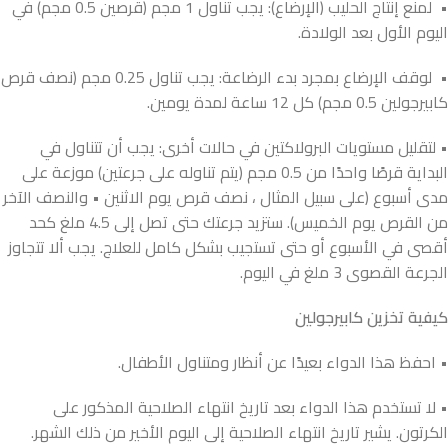
• لمنع إنتاج الحليب (الإرضاع): يجب تناول 1 مجم (قرصين 0.5 مجم) في
اليوم الأول بعد الولادة.
• لوقف الإرضاع بمجرد بدء الرضاعة: يجب تناول 0.25 مجم (نصف قرص
كابيرجولين 0.5 مجم) كل 12 ساعة لمدة يومين.
• لتقليل مستويات البرولاكتين في حالات أخرى: يجب أن تتناول في
البداية قرصًا واحدًا من 0.5 مجم (يتم تناوله على جرعتين) موزعة على
مدى أسبوع (على سبيل المثال ، نصف قرص يوم الاثنين • والنصف الآخر
من القرص يوم الخميس). ستزيد جرعتك حتى تصل إلى 4.5 ملغ كحد
أقصى في الأسبوع أو حتى تستجيب بشكل كامل للعلاج. يجب ألا تتجاوز
الجرعة القصوى 3 ملغ في اليوم.
كيفية تخزين كابيرجولين
• احفظ هذا الدواء بعيدًا عن أنظار ومتناول الأطفال.
• لا تستخدم هذا الدواء بعد تاريخ انتهاء الصلاحية المذكور على
الكرتون. يشير تاريخ انتهاء الصلاحية إلى اليوم الأخير من ذلك الشهر.