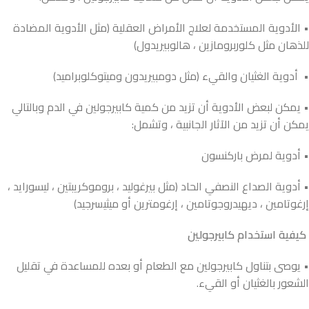
• الأدوية المستخدمة لعلاج الأمراض العقلية (مثل الأدوية المضادة
للذهان مثل كلوربرومازين ، هالوبيريدول)
• أدوية الغثيان والقيء (مثل دومبيريدون وميتوكلوبراميد)
• يمكن لبعض الأدوية أن تزيد من كمية كابيرجولين في الدم وبالتالي
يمكن أن تزيد من الآثار الجانبية ، وتشمل:
• أدوية لمرض باركنسون
• أدوية الصداع النصفي الحاد (مثل بيرغوليد ، بروموكريبتين ، ليسورايد ،
إرغوتامين ، ديهيدروجوتامين ، إرغومترين أو ميثيسرجيد)
كيفية استخدام كابيرجولين
• يوصى بتناول كابيرجولين مع الطعام أو بعده للمساعدة في تقليل
الشعور بالغثيان أو القيء.