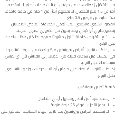
من الأفضل إعطاء هذا في جرعتين أو ثلاث جرعات أصغر. لا تستخدم
أقراص 1.5 ملغ للأطفال. لا تعطهم أكثر من 1 ملغ في جرعة واحدة.
هذا عبارة عن قرصين 0.5 ملغ.
القصور الكلوي والكبدي: يجب توخي الحذر عند المرضى المصابين
بقصور كلوي أو كبدي وقد يكون من الضروري تعديل الجرعة.
• ابتلع الأقراص كاملة. تناول مشروبًا معهم إذا كان هذا يساعدك
على البلع.
• إذا كنت تتناول أقراص بيزوتيفين مرة واحدة في اليوم ، فتناولها
في المساء قبل ساعات قليلة من الذهاب إلى الفراش لأن أي نعاس
سيساعدك على النوم.
إذا كنت تتناول أقراصك على جرعتين أو ثلاث جرعات ، وزعها بالتساوي
خلال اليوم
كيفية تخزين بيزوتيفين:
• يحفظ بعيداً عن أنظار ومتناول أيدي الأطفال.
• لا يجوز التخزين فوق 25 درجة مئوية.
• لا تستخدم أقراص بيزوتيفين بعد تاريخ انتهاء الصلاحية المذكور على