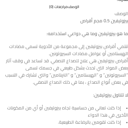
الوصف
مراجعات (0)
الوصف
بيزوتيفين 0.5 مجم أقراص
ما هو بيزوتيفين وما هي دواعي استخدامه:
تنتمي أقراص بيزوتيفين إلى مجموعة من الأدوية تسمى مضادات
الهيستامين أو عوامل مضادات السيروتونين.
أقراص بيزوتيفين هي علاج للصداع النصفي. قد تساعد في وقف آثار
بعض المواد التي تحدث بشكل طبيعي في جسمك تسمى
“السيروتونين” و “الهيستامين” و “التربتامين” والتي تشارك في التسبب
في بعض أنواع الصداع ، بما في ذلك الصداع النصفي.
لا تتناول بيزوتيفين:
• إذا كنت تعاني من حساسية تجاه بيزوتيفين أو أي من المكونات
الأخرى في هذا الدواء
• إذا كنت تقومين بالرضاعة الطبيعية.