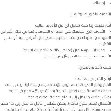
• إمساك.
الأدوية الأخرى وبيزوتيفين
أخبر طبيبك إذا كنت تتناول أي من الأدوية التالية
• الأدوية التي تساعدك على النوم أو الاسترخاء (بما في ذلك الأقراص
المنومة والمهدئات ومضادات الهيستامين مثل أقراص البرد أو حمى
القش)
• مضادات الهيستامين (بما في ذلك مستحضرات الزكام)
الأدوية لخفض ضغط الدم (مثل غوانيثيدين)
كيف تأخذ بيزوتيفين:
ابتلع الأقراص مع الماء.
الكبار وكبار السن: 1.5 ملغ يومياً تؤخذ كجرعة وحيدة ليلاً أو على ثلاث
جرعات مقسمة. يجب تعديل الجرعة بحد أقصى 4.5 مجم في اليوم.
يمكن إعطاء ما يصل إلى 3 ملغ كجرعة يومية واحدة.
الأطفال (بعمر سنتين فأكثر): يمكن للأطفال تناول ما يصل إلى 1.5 مجم
من بيزوتيفين كل يوم. هذا هو ثلاثة أقراص 0.5 ملغ. عادة ما يكون