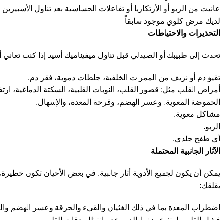
عانيت من الربو أو الأرتكاريا أو تفاعلات الحساسية بعد تناول الأسبيرين
لديك مرض كلوي موجود سابقاً
التحذيرات والاحتياطات
تحدث إلى طبيبك أو الصيدلي قبل تناول ميفيناميك أسيد إذا كنت تعاني 
تقيؤ دم أو نزيف من الممرات الخلفية، جلطات دموية، فقر دم.
أمراض القلب مثل: قصور القلب، النوبات القلبية، السكتة الدماغية، ارت
الحموضة المعوية، وعسر الهضم، وقرحة المعدة، والإسهال.
مشاكل معوية.
الربو.
أي طفح جلدي.
الآثار الجانبية المحتملة
يمكن أن يكون لجميع الأدوية أثار جانبية. في بعض الأحيان تكون خطيرة،
يقلقك:
اضطراب المعدة بما في ذلك الغثيان والقيء والحرقة وعسر الهضم وال
فشل القلب، ارتفاع ضغط الدم، عدم انتظام دقات القلب