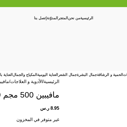
الرئيسية
من نحن
المتجر
المدوّنة
إتصل بنا
ات
الحمية و الرشاقة
جمال البشرة
جمال الشعر
العناية اليومية
المكياج والجمال
العناية ب
الرئيسية
الأدوية و العلاجات
مافيبين 500 مج
مافيبين 500 مجم 20 قرص
8.95
ر.س
غير متوفر في المخزون