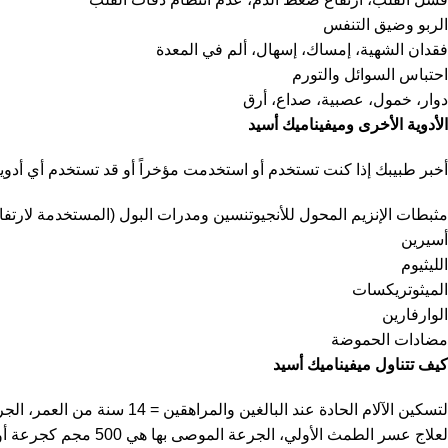
الربو وضيق التنفس
فقدان الشهية، إمساك، إسهال، ألم في المعدة
احتباس السوائل والتورم
دوار، خمول، عصبية، صداع، أرق
الأدوية الأخرى و
ميفيناميك أسيد
أخبر طبيبك إذا كنت تستخدم أو استخدمت مؤخراً أو قد تستخدم أي أدوي
مثبطات الإنزيم المحول للأنجيوتنسين ومدرات البول (المستخدمة لارتف
أسيرين
الليثيوم
الميثوتريكسات
الوارفارين
مضادات الحموضة
كيف تتناول
ميفيناميك أسيد
لتسكين الآلام الحادة عند البالغين والمراهقين = 14 سنة من العمر، الجرعة الموصى بها هي 500 مجم كجرعة أولية تليها 250 مجم كل 6 ساعات حسب الحاجة. مدة العلاج لا تتجاوز أسبوع واحد
لعلاج عسر الطمث الأولي، الجرعة الموصى بها هي 500 مجم كجرعة أولية تليها 250 مجم كل 6 ساعات على ألا تتجاوز المدة 2 إلى 3 أيام