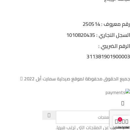
رقم معروف : 250514
السجل التجاري : 1010820435
الرقم الضريبي :
311381901900003
جميع الحقوق محفوظة لموقع صيدلية سمارت أبل 2022
0
ابدء بالبحث عن المنتجات التي ترغب فيها.
لمتجر
المفضلة
حسابي
سلة المشتريات