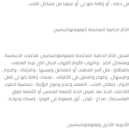
في دمك ، أو إطالة كيو تي أو غيرها من مشاكل القلب.
الآثار الجانبية المحتملة للليفوفلوكساسين
تشمل الآثار الجانبية المحتملة للليفوفلوكساسين: تفاعلات الحساسية ،
ومشاكل الكبد ، والتهاب الأوتار (التهاب الحبال التي تربط العضلات
بالعظام) ، مثل آلام العضلات أو المفاصل وتيبسها ، والارتباك ، والدوار ،
والإسهال ، والوخز والتنميل في الأطراف ، علامات إطالة كيو تي (مثل
الدوار ، خفقان القلب ، الضعف وعدم وضوح الرؤية) ، حساسية للضوء
(تفاعلات الجلد بعد تعرض الجلد لأشعة الشمس أو الأشعة فوق
البنفسجية) ، صداع ، غثيان ، أرق (صعوبة في النوم) ، إمساك ودوخة.
الأدوية الأخرى وليفوفلوكساسين