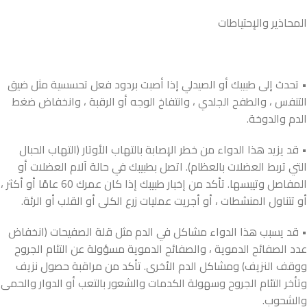
المحاذير والإحتياطات
• تحدث إلى طبيبك أو الصيدلي إذا أصبت بردود فعل تحسسية مثل ضيق
التنفس ، والطفح الجلدي ، وانتفاخ الوجه أو الرقبة ، وانخفاض ضغط
الدم والدوخة.
• قد يزيد هذا الدواء من خطر الإصابة بالتهاب الأوتار (التهاب الحبال
التي تربط العضلات بالعظام). اتصل بطبيبك في حالة آلام العضلات أو
المفاصل وتيبسها. تأكد من إخبار طبيبك إذا كان عمرك 60 عامًا أو أكثر ،
أو تتناول المنشطات ، أو أجريت عمليات زرع الكلى أو القلب أو الرئة.
• قد يسبب هذا الدواء مشاكل في الدم مثل قلة الصفيحات (انخفاض
عدد الصفائح الدموية ، والصفائح الدموية مسؤولة عن التئام الجروح
ووقف النزيف) ومشاكل الدم الأخرى. تأكد من مراقبة حصول نزيف
وتأخر التئام الجروح وسهولة الكدمات والشعور بالتعب أو الدوار والحمى
والشحوب.