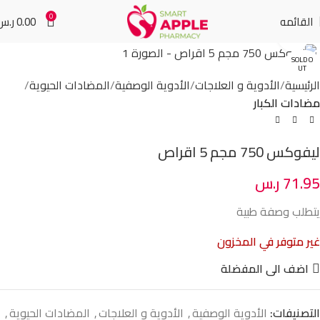
0
القائمه
0.00
ر.س
Click to enlarge
SOLD O
UT
الرئيسية
الأدوية و العلاجات
الأدوية الوصفية
المضادات الحيوية
مضادات الكبار
ليفوكس 750 مجم 5 اقراص
71.95
ر.س
يتطلب وصفة طبية
غير متوفر في المخزون
اضف الى المفضلة
التصنيفات:
الأدوية الوصفية
,
الأدوية و العلاجات
,
المضادات الحيوية
,