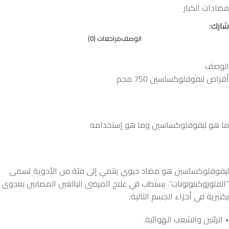
مضادات الكبار
شارك:
الوصف
مراجعات (0)
الوصف
أقراص ليفوفلوكساسين 750 مجم
ما هو ليفوفلوكساسين وما هو إستخدامه
ليفوفلوكساسين هو مضاد حيوي ينتمي إلى فئة من الأدوية تسمى
“الفلوروكينولونات”. يستطب في علاج المرضى البالغين المصابين بعدوى
بكتيرية في أجزاء الجسم التالية:
• الرئتين والشعب الهوائية.