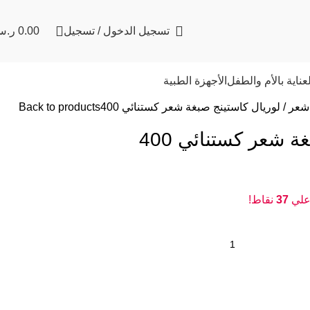
تسجيل الدخول / تسجيل
0.00
ر.س
لعناية بالأم والطفل
الأجهزة الطبية
شعر
لوريال كاستينج صبغة شعر كستنائي 400
Back to products
ة شعر كستنائي 400
 علي
37
نقاط!