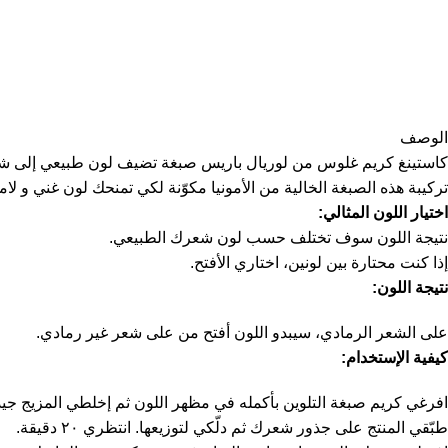
الوصف
كاستينغ كريم غلوس من لوريال باريس صبغة تضيف لون طبيعي إلى ش
تركيبة هذه الصبغة الخالية من الأمونيا مكوّنة لكي تمنحك لون غني و لامع تدوم
اختيار اللون المثالي:
نتيجة اللون سوف تختلف حسب لون شعرك الطبيعي.
إذا كنت محتارة بين لونين، اختاري الأفتح.
نتيجة اللون:
على الشعر الرمادي، سيبدو اللون أفتح من على شعر غير رمادي.
كيفية الإستخدام:
افرغي كريم صبغة التلوين بأكمله في مظهر اللون ثم إخلطي المزيج جيدا
طبّقي المنتج على جذور شعرك ثم دلّكي لتوزيعها. انتظري ٢٠ دقيقة.