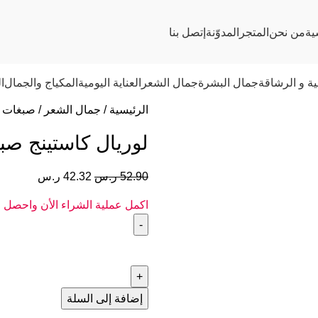
ية
من نحن
المتجر
المدوّنة
إتصل بنا
ية و الرشاقة
جمال البشرة
جمال الشعر
العناية اليومية
المكياج والجمال
ا
الرئيسية
جمال الشعر
صبغات 
لوريال كاستينج صبغ
52.90
ر.س
42.32
ر.س
اكمل عملية الشراء الأن واحصل
إضافة إلى السلة