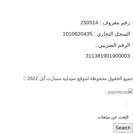
رقم معروف : 250514
السجل التجاري : 1010820435
الرقم الضريبي :
311381901900003
جميع الحقوق محفوظة لموقع صيدلية سمارت أبل 2022
🏠 عند شرائك من صيدليات سمارت أبل أحصل علي مكافات ونقاط
من خلال برنامج ماي أبل
Search