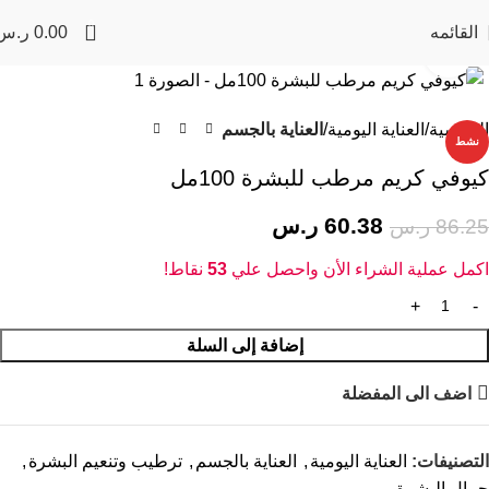
0
القائمه
0.00
ر.س
Click to enlarge
-30%
الرئيسية
العناية اليومية
العناية بالجسم
نشط
كيوفي كريم مرطب للبشرة 100مل
60.38
ر.س
86.25
ر.س
اكمل عملية الشراء الأن واحصل علي
53
نقاط!
إضافة إلى السلة
اضف الى المفضلة
التصنيفات:
العناية اليومية
,
العناية بالجسم
,
ترطيب وتنعيم البشرة
,
جمال البشرة