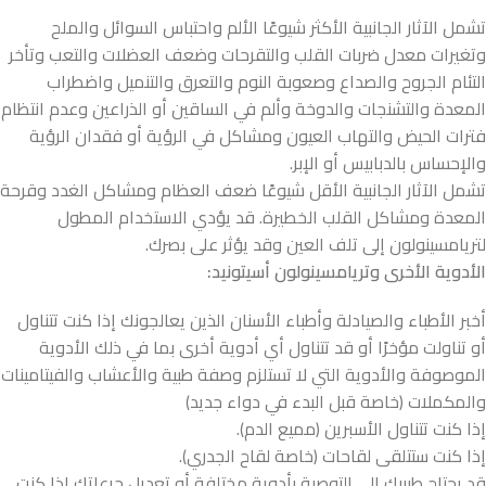
تشمل الآثار الجانبية الأكثر شيوعًا الألم واحتباس السوائل والملح
وتغيرات معدل ضربات القلب والتقرحات وضعف العضلات والتعب وتأخر
التئام الجروح والصداع وصعوبة النوم والتعرق والتنميل واضطراب
المعدة والتشنجات والدوخة وألم في الساقين أو الذراعين وعدم انتظام
فترات الحيض والتهاب العيون ومشاكل في الرؤية أو فقدان الرؤية
والإحساس بالدبابيس أو الإبر.
تشمل الآثار الجانبية الأقل شيوعًا ضعف العظام ومشاكل الغدد وقرحة
المعدة ومشاكل القلب الخطيرة. قد يؤدي الاستخدام المطول
لتريامسينولون إلى تلف العين وقد يؤثر على بصرك.
الأدوية الأخرى وتريامسينولون أسيتونيد:
أخبر الأطباء والصيادلة وأطباء الأسنان الذين يعالجونك إذا كنت تتناول
أو تناولت مؤخرًا أو قد تتناول أي أدوية أخرى بما في ذلك الأدوية
الموصوفة والأدوية التي لا تستلزم وصفة طبية والأعشاب والفيتامينات
والمكملات (خاصة قبل البدء في دواء جديد)
إذا كنت تتناول الأسبرين (مميع الدم).
إذا كنت ستتلقى لقاحات (خاصة لقاح الجدري).
قد يحتاج طبيبك إلى التوصية بأدوية مختلفة أو تعديل جرعاتك إذا كنت