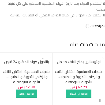
لا تستخدم الدواء بعد تاريخ انتهاء الصلاحية المذكور على كل قنينة
وعلبة.
لا تتخلص من الدواء في مياه الصرف الصحي أو النفايات المنزلية.
مراجعات (0)
منتجات ذات صلة
SOLD O
اوتريسالين بخاخ للانف 15 مل
بانادول كولد اند فلو 24 قرص
UT
علاجات الحساسية
,
احتقان الأنف
علاجات الحساسية
,
احتقان الأنف
والزكام
,
الأدوية و العلاجات
,
والزكام
,
الأدوية و العلاجات
,
الأدوية اللاوصفية
الأدوية اللاوصفية
42.71
ر.س
12.30
ر.س
إضافة إلى السلة
قراءة المزيد