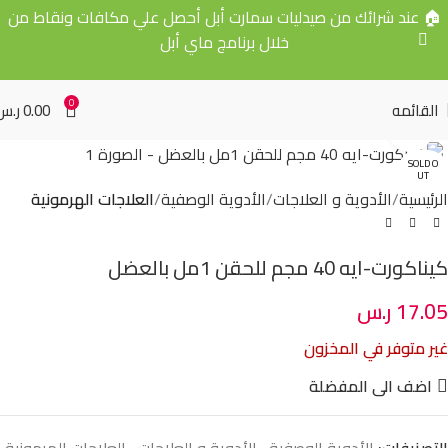
🏠 عند شرائك من صيدليات سمارت أبل أحصل علي مكافات ونقاط من
خلال برنامج ماي أبل
0
القائمه
0.00
ر.س
Click to enlarge
SOLD O
UT
الرئيسية
الأدوية و العلاجات
الأدوية الوصفية
العلاجات الهرمونية
كيناكورت-ايه 40 مجم للحقن 1مل بالعضل
17.05
ر.س
غير متوفر في المخزون
اضف الى المفضلة
التصنيفات:
الأدوية الوصفية
,
الأدوية و العلاجات
,
العلاجات الهرمونية