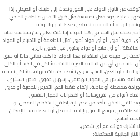
توقف عن تناول الدواء على الفور وتحدث إلى طبيبك أو الصيدلي إذا
ظهرت عليك ردود فعل تحسسية مثل ضيق التنفس والطفح الجلدي
وتورم الوجه أو الرقبة وانخفاض ضغط الدم والدوخة.
أخبر طبيبك قبل البدء في هذا الدواء إذا كنت تعاني من حساسية تجاه
أي أدوية أخرى، أو أي مواد أخرى (مثل الأطعمة أو الأصباغ أو المواد
الحافظة)، أو أي منتج أو دواء يحتوي على كحول بنزيل.
تحدث إلى طبيبك قبل استخدام هذا الدواء إذا كنت تعاني حاليًا أو سبق
أن عانيت من أي من الحالات الطبية التالية؛ مشاكل في الكبد أو الكلى
أو القلب أو العين، السل، عدوى نشطة، كدمات سهلة، مشاكل نفسية
قائمة، مشاكل في الجهاز الهضمي، إسهال دموي، مرض السكري،
جراحة مخططة أو عاجلة، ارتفاع ضغط الدم، التعرض للحصبة أو جدري
الماء (أنواع من الفيروسات) أو اضطرابات الجهاز التنفسي.
بعد تلقي الحقن، تأكد من عدم الإفراط في استخدام المفصل أو
العضلات في موقع الحقن وإراحة المفصل أو العضلة قدر الإمكان
لعدة أسابيع.
لا تشارك دوائك مع أي شخص.
الآثار الجانبية المحتملة: