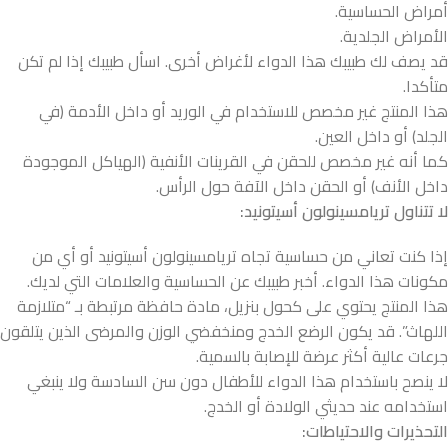
أمراض الحساسية.
الأمراض الجلدية.
قد يصف لك طبيبك هذا الدواء لأغراض أخرى. اسأل طبيبك إذا لم تكن
متأكدا.
هذا المنتج غير مخصص للاستخدام في الوريد أو داخل الأدمة (في
الجلد) أو داخل العين.
كما أنه غير مخصص للحقن في القرينات الأنفية (الهياكل الموجودة
داخل الأنف) أو الحقن داخل الآفة حول الرأس.
لا تتناول تريامسينولون أسيتونيد:
إذا كنت تعاني من حساسية تجاه تريامسينولون أسيتونيد أو أي من
مكونات هذا الدواء. أخبر طبيبك عن الحساسية والعلامات التي لديك.
هذا المنتج يحتوي على كحول بنزيل، مادة حافظة مرتبطة بـ “متلازمة
اللهاث”. قد يكون الرضع الخدج ومنخفضي الوزن والمرضى الذين يتلقون
جرعات عالية أكثر عرضة للإصابة بالسمية.
لا ينصح باستخدام هذا الدواء للأطفال دون سن السادسة ولا ينبغي
استخدامه عند حديثي الولادة أو الخدج.
التحذيرات والاحتياطات: