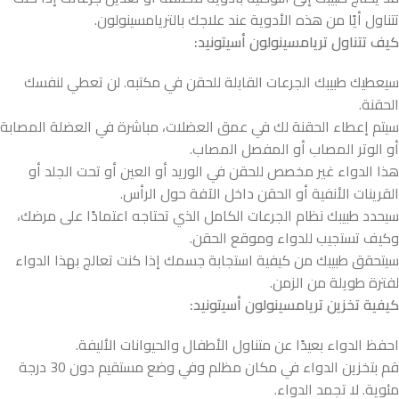
تتناول أيًا من هذه الأدوية عند علاجك بالتريامسينولون.
كيف تتناول تريامسينولون أسيتونيد:
سيعطيك طبيبك الجرعات القابلة للحقن في مكتبه. لن تعطي لنفسك
الحقنة.
سيتم إعطاء الحقنة لك في عمق العضلات، مباشرة في العضلة المصابة
أو الوتر المصاب أو المفصل المصاب.
هذا الدواء غير مخصص للحقن في الوريد أو العين أو تحت الجلد أو
القرينات الأنفية أو الحقن داخل الآفة حول الرأس.
سيحدد طبيبك نظام الجرعات الكامل الذي تحتاجه اعتمادًا على مرضك،
وكيف تستجيب للدواء وموقع الحقن.
سيتحقق طبيبك من كيفية استجابة جسمك إذا كنت تعالج بهذا الدواء
لفترة طويلة من الزمن.
كيفية تخزين تريامسينولون أسيتونيد:
احفظ الدواء بعيدًا عن متناول الأطفال والحيوانات الأليفة.
قم بتخزين الدواء في مكان مظلم وفي وضع مستقيم دون 30 درجة
مئوية. لا تجمد الدواء.