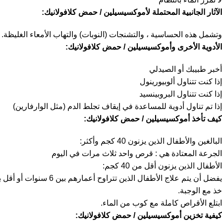
الآثار الجانبية المحتملة لأموكسيسيلين / حمض كلافولانيك:
وتشمل هذه الحساسية ، والتشنجات (النوبات) والتهاب الأمعاء الغليظة.
الأدوية الأخرى وأموكسيسيلين / حمض كلافولانيك:
أخبر طبيبك أو الصيدلي
إذا كنت تتناول ألوبيورينول
إذا كنت تتناول البروبينسيد
إذا تم تناول أدوية للمساعدة في إيقاف تجلط الدم (مثل الوارفارين)
كيف تأخذ أموكسيسيلين / حمض كلافولانيك:
البالغين والأطفال الذين يزنون 40 كجم وأكثر:
الجرعة المعتادة هي : قرص واحد ثلاث مرات في اليوم
الأطفال الذين يزنون أقل من 40 كجم:
يفضل أن يتم علاج الأطفال الذين تتراوح أعمارهم بين 6 سنوات أو أقل باستخدام أموكسيسيلين / حمض كلافولانيك المعلق عن طريق الفم أو الأكياس.
خذ مع الوجبة.
ابتلع الأقراص كاملة مع كوب من الماء.
كيفية تخزين أموكسيسيلين / حمض كلافولانيك: