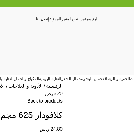
الرئيسية
من نحن
المتجر
المدوّنة
إتصل بنا
ات
الحمية و الرشاقة
جمال البشرة
جمال الشعر
العناية اليومية
المكياج والجمال
العناية ب
الرئيسية
الأدوية و العلاجات
الأ
20 قرص
Back to products
كلافودار 625 مجم 20 قرص
24.80
ر.س