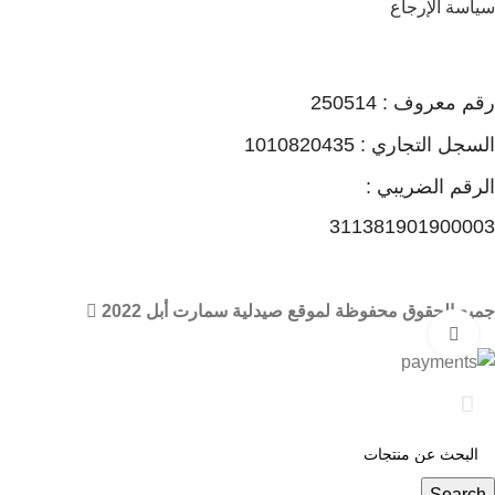
سياسة الإرجاع
رقم معروف : 250514
السجل التجاري : 1010820435
الرقم الضريبي :
311381901900003
جميع الحقوق محفوظة لموقع صيدلية سمارت أبل 2022
Click to enlarge
🏠 عند شرائك من صيدليات سمارت أبل أحصل علي مكافات ونقاط
من خلال برنامج ماي أبل
Search