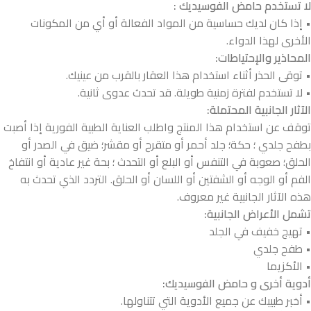
لا تستخدم حامض الفوسيديك :
• إذا كان لديك حساسية من المواد الفعالة أو أي من المكونات
الأخرى لهذا الدواء.
المحاذير والإحتياطات:
• توقى الحذر أثناء استخدام هذا العقار بالقرب من عينيك.
• لا تستخدم لفترة زمنية طويلة. قد تحدث عدوى ثانية.
الآثار الجانبية المحتملة:
توقف عن استخدام هذا المنتج واطلب العناية الطبية الفورية إذا أصبت
بطفح جلدي ؛ حكة؛ جلد أحمر أو متقرح أو مقشر؛ ضيق في الصدر أو
الحلق؛ صعوبة في التنفس أو البلع أو التحدث ؛ بحة غير عادية أو انتفاخ
الفم أو الوجه أو الشفتين أو اللسان أو الحلق. التردد الذي تحدث به
هذه الآثار الجانبية غير معروف.
تشمل الأعراض الجانبية:
• تهيج خفيف في الجلد
• طفح جلدي
• الأكزيما
أدوية أخرى و حامض الفوسيديك:
• أخبر طبيبك عن جميع الأدوية التي تتناولها.