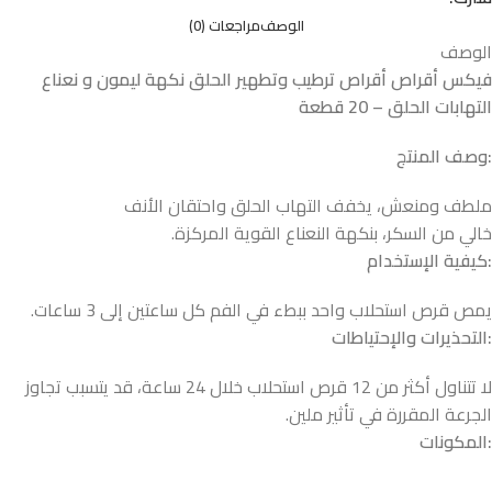
الوصف
مراجعات (0)
الوصف
فيكس أقراص أقراص ترطيب وتطهير الحلق نكهة ليمون و نعناع
التهابات الحلق – 20 قطعة
:وصف المنتج
ملطف ومنعش، يخفف التهاب الحلق واحتقان الأنف
خالي من السكر، بنكهة النعناع القوية المركزة.
:كيفية الإستخدام
يمص قرص استحلاب واحد ببطء في الفم كل ساعتين إلى 3 ساعات.
:التحذيرات والإحتياطات
لا تتناول أكثر من 12 قرص استحلاب خلال 24 ساعة، قد يتسبب تجاوز
الجرعة المقررة في تأثير ملين.
:المكونات