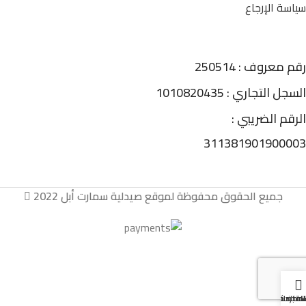
سياسة الإرجاع
رقم معروف : 250514
السجل التجاري : 1010820435
الرقم الضريبي :
311381901900003
جميع الحقوق محفوظة لموقع صيدلية سمارت أبل 2022
لمتجر
لمفضلة
حسابي
لة المشتريات