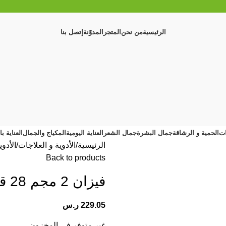
الرئيسية
من نحن
المتجر
المدوّنة
إتصل بنا
ات
الحمية و الرشاقة
جمال البشرة
جمال الشعر
العناية اليومية
المكياج والجمال
العناية ب
الرئيسية
الأدوية و العلاجات
الأدو
Back to products
فيزان 2 مجم 28 قرص
229.05
ر.س
غير متوفر في المخزون