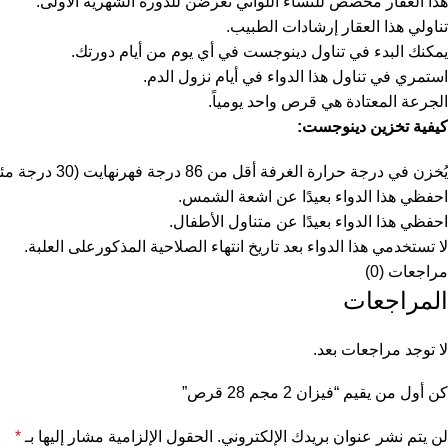
هذا العقار مخصص للنساء اللواتي تعرضن للدورة الشهرية الأولى.
تناولي هذا العقار إرشادات الطبيب.
يمكنك البدء في تناول دينوجست في أي يوم من أيام دورتك.
استمري في تناول هذا الدواء في أيام نزول الدم.
الجرعة المعتادة هي قرص واحد يومياً.
كيفية تخزين دينوجست
:
يُخزن في درجة حرارة الغرفة أقل من 86 درجة فهرنهايت (30 درجة مئوية).
احفظي هذا الدواء بعيدًا عن اشعة الشمس.
احفظي هذا الدواء بعيدًا عن متناول الأطفال.
لا تستخدمي هذا الدواء بعد تاريخ انتهاء الصلاحية المذكورعلى العلبة.
مراجعات (0)
المراجعات
لا توجد مراجعات بعد.
كن أول من يقيم “فيزان 2 مجم 28 قرص”
لن يتم نشر عنوان بريدك الإلكتروني.
الحقول الإلزامية مشار إليها بـ
*