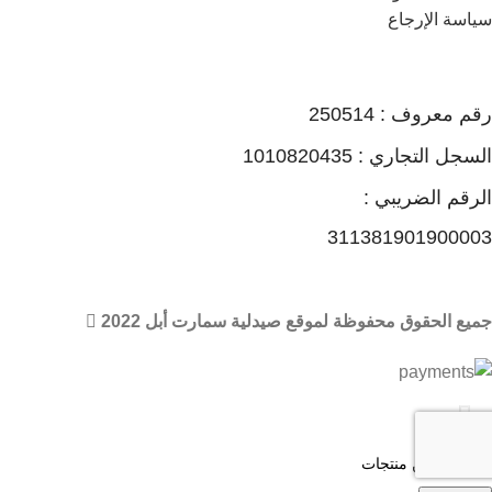
سياسة الإرجاع
رقم معروف : 250514
السجل التجاري : 1010820435
الرقم الضريبي :
311381901900003
جميع الحقوق محفوظة لموقع صيدلية سمارت أبل 2022
🏠 عند شرائك من صيدليات سمارت أبل أحصل علي مكافات ونقاط
من خلال برنامج ماي أبل