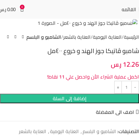
0
القائمه
0.00
ر.س
Click to enlarge
الرئيسية
العناية اليومية
العناية بالشعر
الشامبو و البلسم
شامبو ڤاتيكا جوز الهند و خروع ٤٠٠مل
12.26
ر.س
اكمل عملية الشراء الأن واحصل علي
11
نقاط!
إضافة إلى السلة
اضف الى المفضلة
التصنيفات:
الشامبو و البلسم
,
العناية اليومية
,
العناية بالشعر