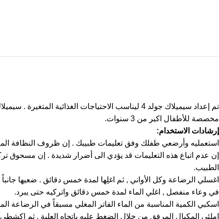
تم إعداد سيميلاك جولد 4 ليناسب الاحتياجات الغذائية المتغيرة . سيميلاك جولد 4 هو تركيبة حليب ذات مذاق رائع.
مخصصة للأطفال اكبر من 3 سنوات.
إرشادات الاستخدام:
استعمليه وأرضعي طفلك وفق تعليمات طبيبك . إن ظروف النظافة الملائم
إن عدم اتباع هذه التعليمات قد يؤدي الى أضرار شديدة . إن مسحوق تر
الطبيب.
اغسلي الرضاعة وكل الأواني , ثم اغلِها لمدة خمس دقائق . ضعيها جانب
في وعاء منفصل , اغلي الماء لمدة خمس دقائق واتركيه حتى يبرد.
اسكبي الكمية المناسبة من الماء الفاتر المغلي مسبقاً في الرضاعة الم
املئي المكيال المرفق من خلال الضغط عليه باتجاه العلبة , ثم اكشطي ا