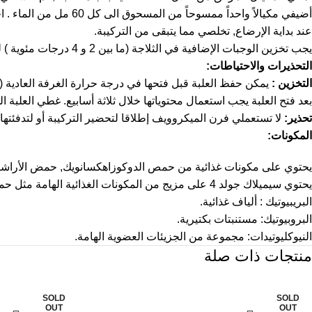
أضيفي مكيالاً واحداً ممسوحاً من المسحوق الى كل 60 مل من الماء . اخلطي حتى يذوب تماماً . تأكدي من حرارة الوجبة, ثم أطعمي طفلك.
عند بداية الإرضاع, تخلصي مما يتبقى من التركيبة.
يجب تخزين الوجبات الإضافية في الثلاجة (ما بين 2 و 4 درجات مئوية ) لمدة 24 ساعة.
التحذيرات والاحتياطات:
التخزين :
يمكن حفظ العلبة قبل فتحها في درجة حرارة الغرفة العادية ( لا تتعدى 25 در
بعد فتح العلبة يجب استعمال محتوياتها خلال ثلاثة أسابيع. غطي العلبة
تحذير:
لا تستعملي فرن الميكروويف إطلاقا لتحضير التركيبة أو لتدفئت
المكونات:
يحتوي على مكونات غذائية من حمص الدوكوزاهكسانويك, حمض الأراشيدونك , أوميجا 3 و 6 , التورين 
يحتوي سيميلاك جولد 4 على مزيج من المكونات الغذائية الهامة مثل حمض الدوكوزاهكسانويك واللوتين
البريبيوتيك : ألياف غذائية.
البروبيوتيك: مستنبتات بكتيرية.
النيوكليوتيدات: مجموعة من الجزيئات العضوية الهامة.
منتجات ذات صلة
SOLD
SOLD
OUT
OUT