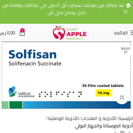
🏠 عند شرائك من صيدليات سمارت أبل أحصل علي مكافات ونقاط من
خلال برنامج ماي أبل
0
القائمه
0.00
ر.س
SOLD O
UT
Click to enlarge
الرئيسية
الأدوية و العلاجات
الأدوية الوصفية
أدوية البروستاتا والجهاز البولي