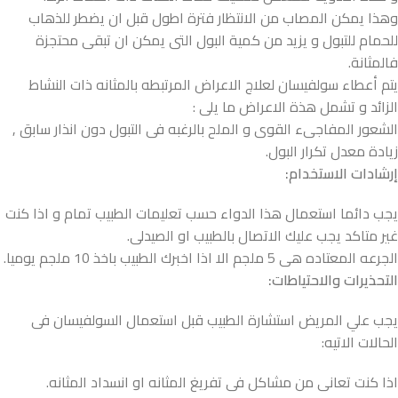
وهذا يمكن المصاب من الانتظار فترة اطول قبل ان يضطر للذهاب
للحمام للتبول و يزيد من كمية البول التى يمكن ان تبقى محتجزة
فالمثانة.
يتم أعطاء سولفيسان لعلاج الاعراض المرتبطه بالمثانه ذات النشاط
الزائد و تشمل هذة الاعراض ما يلى :
الشعور المفاجىء القوى و الملح بالرغبه فى التبول دون انذار سابق ,
زيادة معدل تكرار البول.
إرشادات الاستخدام:
يجب دائما استعمال هذا الدواء حسب تعليمات الطبيب تمام و اذا كنت
غير متاكد يجب عليك الاتصال بالطبيب او الصيدلى.
الجرعه المعتاده هى 5 ملجم الا اذا اخبرك الطبيب باخذ 10 ملجم يوميا.
التحذيرات والاحتياطات:
يجب علي المريض استشارة الطبيب قبل استعمال السولفيسان فى
الحالات الاتيه:
اذا كنت تعانى من مشاكل فى تفريغ المثانه او انسداد المثانه.