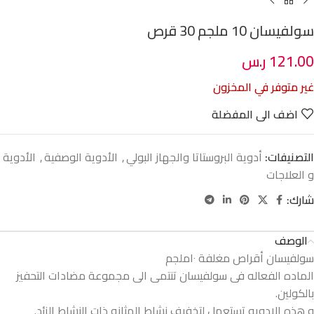
سولفيسان 10 ملجم 30 قرص
121.00
ر.س
غير متوفر في المخزون
اضف الى المفضلة
التصنيفات:
أدوية البروستاتا والجهاز البولي
,
الأدوية الوصفية
,
الأدوية
و العلاجات
شارك:
الوصف
سولفيسان أقراص مغلفة ١٠ملجم
الماده الفعاله فى سولفيسان تنتمى الى مجموعة مضادات التحفيز
بالكولين.
و هذه الادويه تستعمل لتخفيف نشاط المثانه ذات النشاط الزئد.