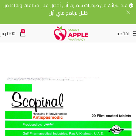
🏠 عند شرائك من صيدليات سمارت أبل أحصل علي مكافات ونقاط من
خلال برنامج ماي أبل
0
القائمه
0.00
ر.س