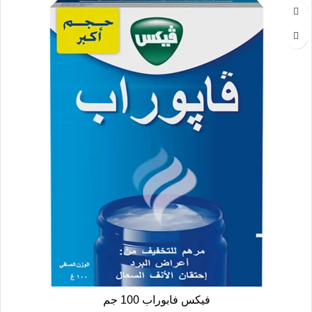
فيكس فابوراب 100 جم