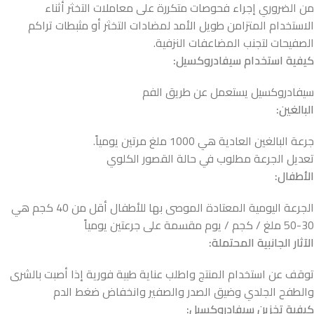
من الضروري إجراء فحوصات متكررة على معاملات التخثر أثناء
الاستخدام المتزامن طويل الأمد لمضادات التخثر أو مثبطات تراكم
الصفيحات لتجنب المضاعفات النزفية.
كيفية
استخدام
سيفادروكسيل
:
سيفادروكسيل يستعمل عن طريق الفم
البالغين:
جرعة البالغين العادية هي 1000 ملغ مرتين يومياً.
تعديل الجرعة مطلوب في حالة القصور الكلوي
الأطفال:
الجرعة اليومية المعتادة الموصى بها للأطفال أقل من 40 كجم هي
30-50 ملغ / كجم / يوم مقسمة على جرعتين يومياً
الآثار
الجانبية
المحتملة
:
توقف عن استخدام المنتج واطلب عناية طبية فورية إذا أصبت بالشرى
والطفح الجلدي وضيق الصدر والصفير وانخفاض ضغط الدم
كيفية
تخزين
سيفادروكسيل
: