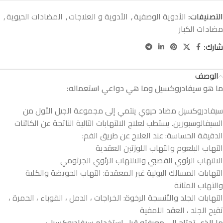
التصنيفات:
الأدوية الوصفية
,
الأدوية و العلاجات
,
المضادات الحيوية
,
مضادات الكبار
شارك:
الوصف
ما
هو
سيفادروكسيل
وما
هي
دواعي
استعماله
:
سيفادروكسيل مضاد حيوي ينتمي إلى مجموعة الجيل الأول من
السيفالوسبورين. يستطب لعلاج الالتهابات التالية الناتجة عن الكائنات
الدقيقة الحساسة: عند العلاج عن طريق الفم:
التهاب البلعوم والتهاب اللوزتين العقدية
الالتهاب الرئوي القصبي والالتهاب الرئوي الجرثومي
التهابات المسالك البولية غير المعقدة: التهاب الحويضة والكلية
والتهاب المثانة
التهابات الجلد والأنسجة الرخوة: الخراجات ، الدمل ، القوباء ، الحمرة ،
تقيح الجلد ، العقد اللمفية
ما
الذي
تحتاج
إلى
معرفته
قبل
استخدام
سيفادروكسيل
: