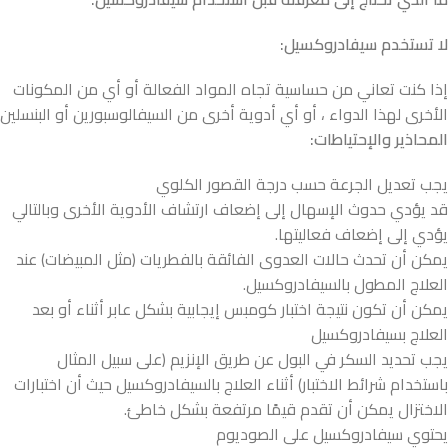
لا
تستخدم
سيفادروكسيل
:
إذا كنت تعاني من حساسية تجاه المواد الفعالة أو أي من المكونات
الأخرى لهذا الدواء ، أو أي أدوية أخرى من السيفالوسبورين أو البنسلين
المحاذير
والإحتياطات
:
يجب تعديل الجرعة حسب درجة القصور الكلوي
قد يؤدي حدوث الإسهال إلى إضعاف ارتشاف الأدوية الأخرى وبالتالي
يؤدي إلى إضعاف فعاليتها.
يمكن أن تحدث حالات العدوى الفائقة بالفطريات (مثل المبيضات) عند
العلاج المطول بالسيفادروكسيل.
يمكن أن تكون نتيجة اختبار كومبس إيجابية بشكل عابر أثناء أو بعد
العلاج بسيفادروكسيل
يجب تحديد السكر في البول عن طريق الإنزيم (على سبيل المثال
باستخدام شرائط الاختبار) أثناء العلاج بالسيفادروكسيل حيث أن اختبارات
الاختزال يمكن أن تقدم قيمًا مرتفعة بشكل خاطئ.
يحتوي سيفادروكسيل على الصوديوم