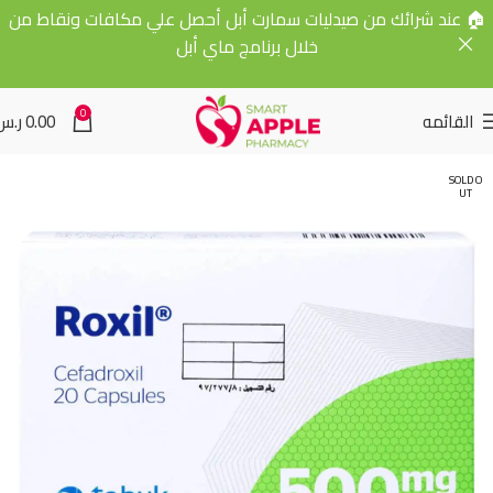
🏠 عند شرائك من صيدليات سمارت أبل أحصل علي مكافات ونقاط من
خلال برنامج ماي أبل
0
القائمه
0.00
ر.س
SOLD O
UT