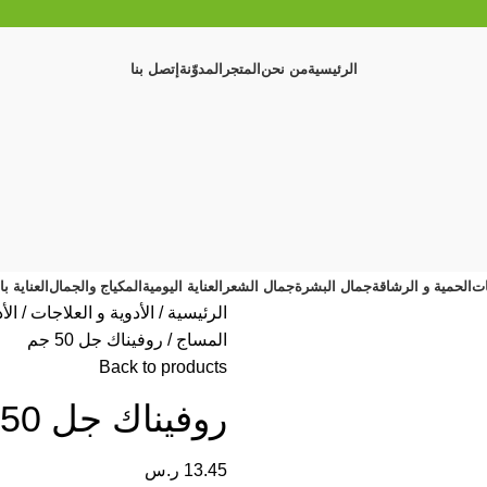
الرئيسية
من نحن
المتجر
المدوّنة
إتصل بنا
ات
الحمية و الرشاقة
جمال البشرة
جمال الشعر
العناية اليومية
المكياج والجمال
العناية ب
الرئيسية
الأدوية و العلاجات
الأ
المساج
روفيناك جل 50 جم
Back to products
روفيناك جل 50 جم
13.45
ر.س