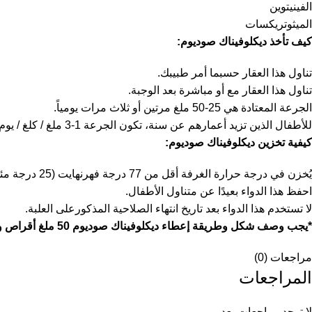
الفينيتوين
الميثوتريكسات
كيف تأخذ ديكلوفيناك صوديوم
:
تناول هذا العقار حسبما أمر طبيبك.
تناول هذا العقار مع أو مباشرة بعد الوجبة.
الجرعة المعتادة هي 25-50 ملغ مرتين أو ثلاث مرات يومياً.
للأطفال الذين تزيد أعمارهم عن سنة، تكون الجرعة 1-3 ملغ / كلغ / يوم مقسمة على 2 أو 3 جرعات.
كيفية تخزين ديكلوفيناك صوديوم
:
يُخزن في درجة حرارة الغرفة أقل من 77 درجة فهرنهايت (25 درجة مئوية).
احفظ هذا الدواء بعيدًا عن متناول الأطفال.
لا تستخدم هذا الدواء بعد تاريخ انتهاء الصلاحية المذكورعلى العلبة.
*يجب وصف شكل وطريقة إعطاء ديكلوفيناك صوديوم 50 ملغ أقراص وفقاً للإشارة العلاجية وشدة المرض لكل مريض على حدة.
مراجعات (0)
المراجعات
لا توجد مراجعات بعد.