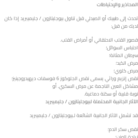
المحاذير والإحتياطات
تحدث إلى طبيبك أو الصيدلي قبل تناول بيوجليتازون / جليميبريد إذا كان
لديك من قبل:
قصور القلب الاحتقاني أو أمراض القلب.
احتباس السوائل؛
سرطان المثانة؛
مرض الكبد؛
مرض كلوي؛
نقص إنزيم وراثي يسمى نقص الجلوكوز 6 فوسفات ديهيدروجينيز؛
مشاكل العين الناجمة عن مرض السكري. أو
نوبة قلبية أو سكتة دماغية.
الآثار الجانبية المحتملة لبيوجليتازون / جليميبريد
قد تشمل الآثار الجانبية الشائعة لـبيوجليتازون / جليميبريد
نقص سكر الدم؛
زيادة الوزن؛