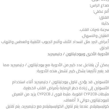
صداع الراس؛
ألم عضلي؛
القلق؛
كآبة؛
سرعة ضربات القلب.
الغثيان والاسهال.
أعراض البرد مثل انسداد الأنف وآلام الجيوب الأنفية والعطس والتهاب
الحلق.
الأدوية الأخرى وبيوجليتازون / جليميبريد
يمكن أن يتفاعل عدد كبير من الأدوية مع بيوجليتازون / جليميبريد مما
قد يغير تأثيرها بشكل كبير. تشمل هذه الأدوية:
الأنسولين. قد يؤدي تناول بيوجليتازون / جليميبريد أثناء استخدام
الأنسولين إلى زيادة خطر الإصابة بأمراض القلب الخطيرة.
مثبطات CYP2C8 القوية. مثبط قوي لـ CYP2C8 يزيد من التعرض
للبيوجليتازون حوالي 3 أضعاف.
كوليسيفيلام. عندما يتم تناول الكوليسيفيلام مع جليمبيريد، يتم تقليل