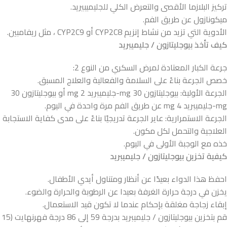
تركيز البلازما الأقصى والتعرض الكلي للجليميبيريد.
ميكونازول عن طريق الفم.
الأدوية التي تزيد من نشاط إنزيم CYP2C8 أو CYP2C9 ، مثل ريفامبين.
كيف تأخذ بيوجليتازون / جليميبريد
جرعة الكبار المعتادة لمرض السكري من النوع 2:
خصص الجرعة بناءً على السلامة والفعالية والعلاج المسبق.
الجرعة الأولية: بيوجليتازون 30 mg-جليميبريد 2 mg أو بيوجليتازون 30
mg-جليميبريد 4 mg عن طريق الفم مرة واحدة في اليوم.
الجرعة الاستمرارية: عاير الجرعة تدريجيًا بناءً على مدى كفاية الاستجابة
العلاجية والتحمل لكل مكون.
خذه مع الوجبة الأولى في اليوم.
كيفية تخزين بيوجليتازون / جليميبريد
احفظ هذا الدواء بعيدًا عن أنظار ومتناول أيدي الأطفال.
يخزن في درجة حرارة الغرفة بعيدا عن الرطوبة والحرارة والضوء.
إبقاء زجاجة مغلقة بإحكام عندما لا تكون قيد الاستعمال.
قم بتخزين بيوجليتازون / جليميبريد بدرجة 59 إلى 86 درجة فهرنهايت (15