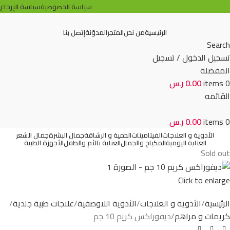
سياسة الخصوصية
سياسة الإرجاع
الرئيسية
من نحن
المتجر
المدوّنة
إتصل بنا
Search
تسجيل الدخول / تسجيل
المفضلة
0
items
0.00
ر.س
القائمه
0
items
0.00
ر.س
الأدوية و العلاجات
الفيتامينات
الحمية و الرشاقة
جمال البشرة
جمال الشعر
العناية اليومية
المكياج والجمال
العناية بالأم والطفل
الأجهزة الطبية
Sold out
Click to enlarge
الرئيسية
الأدوية و العلاجات
الأدوية اللاوصفية
علاجات طبية جلدية
كريمات و مراهم
ديفوراكس كريم 10 جم