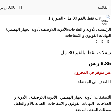
0
القائمه
0.00
ر.س
Click to enlarge
SOLD
OUT
الرئيسية
الأدوية و العلاجات
الأدوية اللاوصفية
أدوية الجهاز الهضمي
التهابات القولون و الانتفاخات
ديفلات نقط بالفم 30 مل
6.85
ر.س
غير متوفر في المخزون
اضف الى المفضلة
التصنيفات:
أدوية الجهاز الهضمي
,
الأدوية اللاوصفية
,
الأدوية و
العلاجات
,
التهابات القولون و الانتفاخات
,
العناية بالأم والطفل
,
مهدئات المغص للرضع