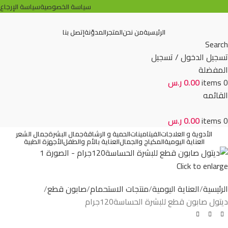
سياسة الخصوصية
سياسة الإرجاع
الرئيسية
من نحن
المتجر
المدوّنة
إتصل بنا
Search
تسجيل الدخول / تسجيل
المفضلة
0
items
0.00
ر.س
القائمه
0
items
0.00
ر.س
الأدوية و العلاجات
الفيتامينات
الحمية و الرشاقة
جمال البشرة
جمال الشعر
العناية اليومية
المكياج والجمال
العناية بالأم والطفل
الأجهزة الطبية
Click to enlarge
الرئيسية
العناية اليومية
منتجات الاستحمام
صابون قطع
ديتول صابون قطع للبشرة الحساسة120جرام