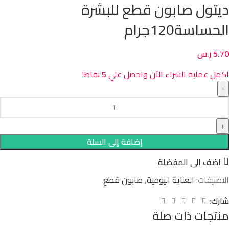
ديتول صابون قطع للبشرة
الحساسة120جرام
5.70
ر.س
اكمل عملية الشراء الأن واحصل علي
5
نقاط!
إضافة إلى السلة
اضف الى المفضلة
التصنيفات:
العناية اليومية
,
صابون قطع
شارك:
منتجات ذات صلة