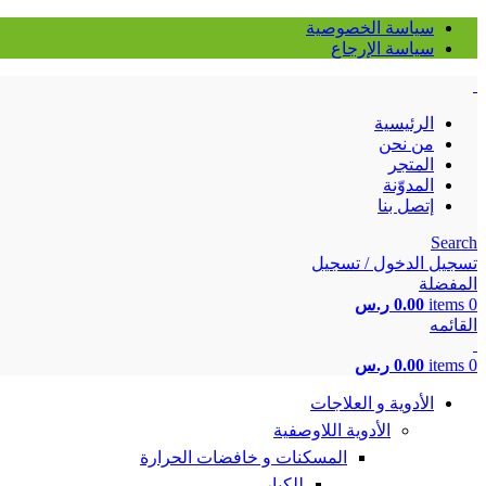
سياسة الخصوصية
سياسة الإرجاع
الرئيسية
من نحن
المتجر
المدوّنة
إتصل بنا
Search
تسجيل الدخول / تسجيل
المفضلة
0
items
0.00
ر.س
القائمه
0
items
0.00
ر.س
الأدوية و العلاجات
الأدوية اللاوصفية
المسكنات و خافضات الحرارة
للكبار