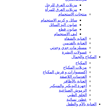
مزيلات العرق للرجل
مزيلات العرق للمرأة
منتجات الاستحمام
سائل و كريم الاستحمام
صابون اليد السائل
صابون قطع
ليف الاستحمام
العنايه بالشفاه
العناية بالقدمين
مستلزمات جدي وجدتي
غسولات البشرة
المكياج والجمال
المكياج
مزيلات المكياج
إكسسوارات و فرش المكياج
العدسات اللاصقة
العناية بالأظافر
أجهزة البديكير والمنيكير
الرموش الصناعية
الحلق الطبي
عطور نسائية
العناية بالأم والطفل