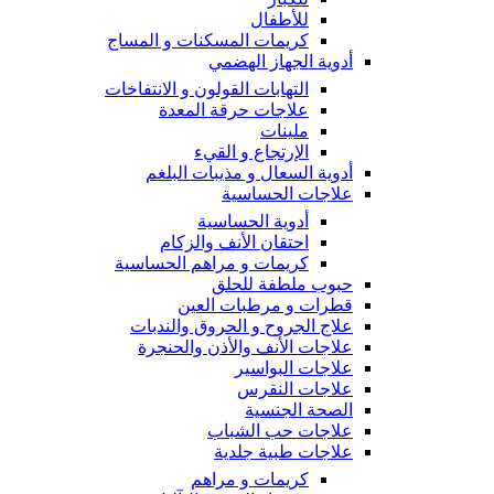
للأطفال
كريمات المسكنات و المساج
أدوية الجهاز الهضمي
التهابات القولون و الانتفاخات
علاجات حرقة المعدة
ملينات
الإرتجاع و القيء
أدوية السعال و مذيبات البلغم
علاجات الحساسية
أدوية الحساسية
احتقان الأنف والزكام
كريمات و مراهم الحساسية
حبوب ملطفة للحلق
قطرات و مرطبات العين
علاج الجروح و الحروق والندبات
علاجات الأنف والأذن والحنجرة
علاجات البواسير
علاجات النقرس
الصحة الجنسية
علاجات حب الشباب
علاجات طبية جلدية
كريمات و مراهم