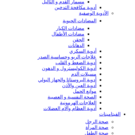
مسمار القدم و الثآليل
أدوية مكافحة التدخين
الأدوية الوصفية
المضادات الحيوية
مضادات الكبار
مضادات الأطفال
الحقن
الدهانات
أدوية السكري
علاجات الربو وحساسية الصدر
أدوية الضغط و القلب
أدوية الكوليسترول و الدهون
مسيلات الدم
أدوية البروستاتا والجهاز البولي
أدوية العين والأذن
موانع الحمل
الصحة النفسية و العصبية
العلاجات الهرمونية
أدوية العظام وألام العضلات
الفيتامينات
صحة الرجل
صحة المرأة
صحة الطفل