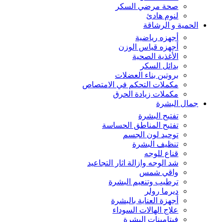
صحة مرضي السكر
لنوم هادئ
الحمية و الرشاقة
أجهزه رياضية
أجهزه قياس الوزن
الأغذية الصحية
بدائل السكر
بروتين بناء العضلات
مكملات التحكم في الامتصاص
مكملات زيادة الحرق
جمال البشرة
تفتيح البشرة
تفتيح المناطق الحساسة
توحيد لون الجسم
تنظيف البشرة
قناع للوجه
شد الوجه وازالة اثار التجاعيد
واقي شمس
ترطيب وتنعيم البشرة
ديرما رولر
أجهزة العناية بالبشرة
علاج الهالات السوداء
فيتامينات البشرة