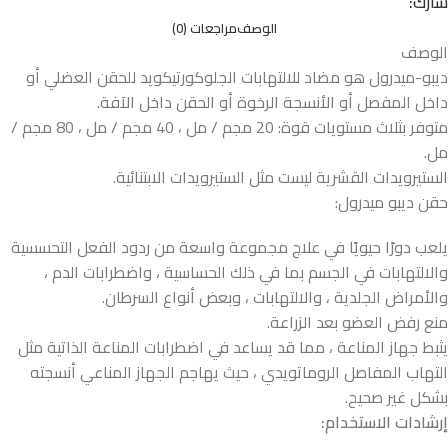
شارك:
الوصف
مراجعات (0)
الوصف
ديبو-ميدرول هو مضاد للالتهابات الجلوكورتيكويد للحقن العضلي أو
داخل المفصل أو الأنسجة الرخوة أو الحقن داخل الآفة.
متوفر بثلاث مستويات قوة: 20 مجم / مل ، 40 مجم / مل ، 80 مجم /
مل.
الستيرويدات القشرية ليست مثل الستيرويدات الابتنائية.
حقن ديبو ميدرول:
يلعب دورًا حيويًا في علاج مجموعة واسعة من ردود الفعل التحسسية
والالتهابات في الجسم بما في ذلك الحساسية ، واضطرابات الدم ،
والأمراض الجلدية ، والالتهابات ، وبعض أنواع السرطان.
منع رفض العضو بعد الزراعة.
يثبط جهاز المناعة ، مما قد يساعد في اضطرابات المناعة الذاتية مثل
التهاب المفاصل الروماتويدي ، حيث يهاجم الجهاز المناعي أنسجته
بشكل غير صحيح.
إرشادات الاستخدام: