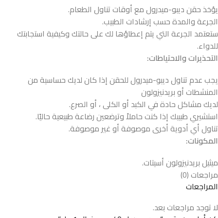
يؤخذ حقن ديبو-ميدرول مع أوقات تناول الطعام.
الجرعة والمدة حسب إرشادات الطبيب.
ستعتمد الجرعة التي يتم إعطاؤها لك على حالتك وكيفية استجابتك
للدواء.
التحذيرات والاحتياطات
:
يجب عدم تناول ديبو-ميدرول للحقن إذا كان لديك حساسية من
المنشطات أو بريدنيزولون
لديك مشاكل حادة في الكبد أو الكلى ، أو الصرع.
استشيري طبيبك إذا كنت حاملاً وترضعين رضاعة طبيعية حاليًا.
تناول أي أدوية أخرى موصوفة أو غير موصوفة.
المكونات:
ميثيل بريدنيزولون أسيتات.
مراجعات (0)
المراجعات
لا توجد مراجعات بعد.