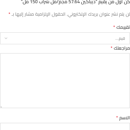
كن أول من يقيم “ديباكين 57.64 مجم/مل شراب 150 مل”
لن يتم نشر عنوان بريدك الإلكتروني.
الحقول الإلزامية مشار إليها بـ
*
تقييمك
*
مراجعتك
*
الاسم
*