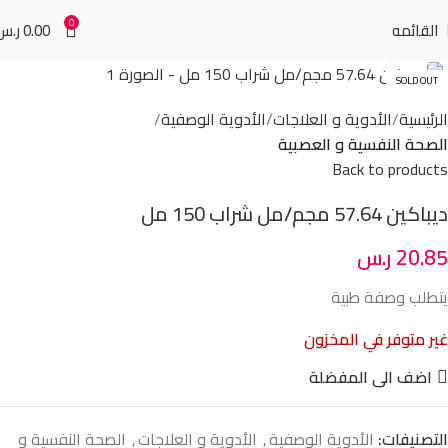
0
القائمه
0.00
ر.س
Click to enlarge
SOLD OUT
الرئيسية
الأدوية و العلاجات
الأدوية الوصفية
الصحة النفسية و العصبية
Back to products
ديباكين 57.64 مجم/مل شراب 150 مل
20.85
ر.س
يتطلب وصفة طبية
غير متوفر في المخزون
اضف الى المفضلة
التصنيفات:
الأدوية الوصفية
,
الأدوية و العلاجات
,
الصحة النفسية و