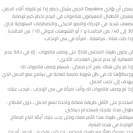
يمكن أن يؤذي Depakine الجنين بشكل خطير إذا تم تناوله أثناء الحمل.
يتعرض الأطفال المعرضون لفالبروات في الرحم لخطر كبير للإصابة
بضعف شديد في الإدراك والنمو الحركي والاضطرابات السلوكية (حتى
30 إلى 40٪ من الحالات) و / أو التشوهات (حوالي 10٪ من الحالات).
إذا كنت فتاة ، مراهقة ، امرأة في سن الإنجاب:
لن يكون طبيبك المختص قادرًا على وصف فالبروات ، إلا في حالة عدم
الفعالية أو عدم تحمل العلاجات الأخرى ؛
إذا لم يكن هناك علاج آخر ممكن ، فسيتم وصف فالبروات لك
وإعطاؤها لك في ظل شروط صارمة للغاية في برنامج منع الحمل الذي
يهدف إلى تجنب الحمل.
إذا تم وصف فالبروات لك وأنت امرأة في سن الإنجاب ، فيجب عليك:
استخدم على الأقل طريقة فعالة واحدة لمنع الحمل ، دون انقطاع ،
طوال مدة علاجك باستخدام ديباكين.
سيناقش طبيبك هذا الأمر معك ولكن يجب عليك أيضًا اتباع النصائح
الواردة في هذه النشرة.
حدد موعدًا طارئًا مع طبيبك المختص إذا كنت تفكر في الحمل أو إذا