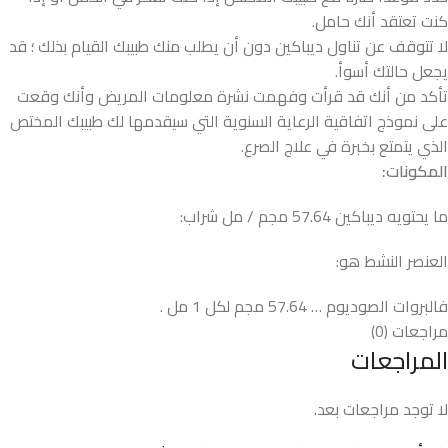
كنت تعتقد أنك حامل.
لا تتوقف عن تناول ديباكين دون أن يطلب منك طبيبك القيام بذلك ؛ قد
يجعل حالتك أسوأ.
تأكد من أنك قد قرأت وفهمت نشرة معلومات المريض وأنك وقعت
على نموذج اتفاقية الرعاية السنوية التي سيقدمها لك طبيبك المختص
الذي يتمتع بخبرة في علاج الصرع.
المكونات:
ما يحتويه ديباكين 57.64 مجم / مل شراب:
العنصر النشط هو:
فالبروات الصوديوم … 57.64 مجم لكل 1 مل .
مراجعات (0)
المراجعات
لا توجد مراجعات بعد.