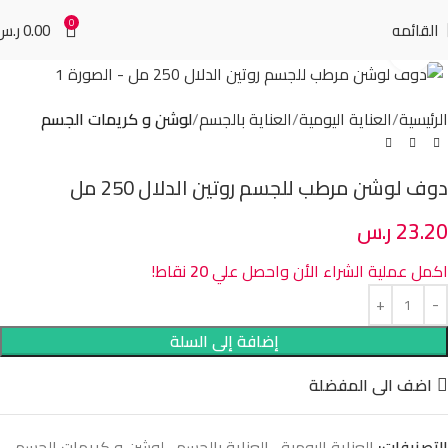
0
القائمه
0.00
ر.س
Click to enlarge
الرئيسية
العناية اليومية
العناية بالجسم
لوشن و كريمات الجسم
دوف لوشن مرطب للجسم روتين الدلال 250 مل
23.20
ر.س
اكمل عملية الشراء الأن واحصل علي
20
نقاط!
إضافة إلى السلة
اضف الى المفضلة
التصنيفات:
العناية اليومية
,
العناية بالجسم
,
لوشن و كريمات الجسم