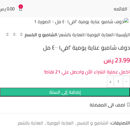
0
القائمه
0.00
ر.س
Click to enlarge
الرئيسية
العناية اليومية
العناية بالشعر
الشامبو و البلسم
دوف شامبو عناية يومية ٢في١ ٤٠٠ مل
23.99
ر.س
اكمل عملية الشراء الأن واحصل علي
21
نقاط!
إضافة إلى السلة
اضف الى المفضلة
التصنيفات:
الشامبو و البلسم
,
العناية اليومية
,
العناية بالشعر