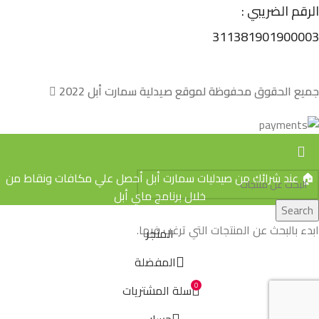
الرقم الضريبي :
311381901900003
جميع الحقوق محفوظة لموقع صيدلية سمارت أبل 2022
🏠 عند شرائك من صيدليات سمارت أبل أحصل علي مكافات ونقاط من
خلال برنامج ماي أبل
Search
ابدء بالبحث عن المنتجات التي ترغب فيها.
المتجر
المفضلة
0
سلة المشتريات
حسابي