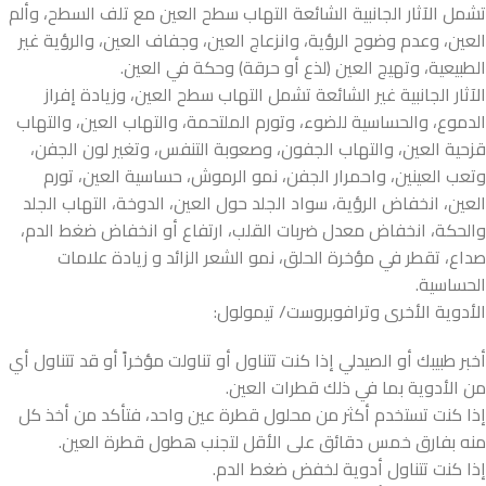
تشمل الآثار الجانبية الشائعة التهاب سطح العين مع تلف السطح، وألم
العين، وعدم وضوح الرؤية، وانزعاج العين، وجفاف العين، والرؤية غير
الطبيعية، وتهيج العين (لذع أو حرقة) وحكة في العين.
الآثار الجانبية غير الشائعة تشمل التهاب سطح العين، وزيادة إفراز
الدموع، والحساسية للضوء، وتورم الملتحمة، والتهاب العين، والتهاب
قزحية العين، والتهاب الجفون، وصعوبة التنفس، وتغير لون الجفن،
وتعب العينين، واحمرار الجفن، نمو الرموش، حساسية العين، تورم
العين، انخفاض الرؤية، سواد الجلد حول العين، الدوخة، التهاب الجلد
والحكة، انخفاض معدل ضربات القلب، ارتفاع أو انخفاض ضغط الدم،
صداع، تقطر في مؤخرة الحلق، نمو الشعر الزائد و زيادة علامات
الحساسية.
الأدوية الأخرى وترافوبروست/ تيمولول:
أخبر طبيبك أو الصيدلي إذا كنت تتناول أو تناولت مؤخراً أو قد تتناول أي
من الأدوية بما في ذلك قطرات العين.
إذا كنت تستخدم أكثر من محلول قطرة عين واحد، فتأكد من أخذ كل
منه بفارق خمس دقائق على الأقل لتجنب هطول قطرة العين.
إذا كنت تتناول أدوية لخفض ضغط الدم.