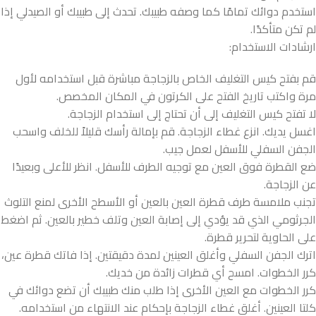
استخدم دوائك تمامًا كما وصفه طبيبك. تحدث إلى طبيبك أو الصيدلي إذا
لم تكن متأكدًا.
ارشادات الاستخدام:
قم بفتح كيس التغليف الخاص بالزجاجة مباشرة قبل استخدامه لأول
مرة واكتب تاريخ الفتح على الكرتون في المكان المخصص.
لا تفتح كيس التغليف إلى أن تحتاج إلى استخدام الزجاجة.
اغسل يديك. انزع غطاء الزجاجة. قم بإمالة رأسك قليلاً للخلف واسحب
الجفن السفلي للأسفل لعمل جيب.
ضع القطرة فوق العين مع توجيه الطرف للأسفل. انظر للأعلى وبعيدًا
عن الزجاجة.
تجنب ملامسة طرف قطرة العين بالعين أو الأسطح الأخرى لمنع التلوث
الجرثومي الذي قد يؤدي إلى إصابة العين وتلف خطير بالعين. ثم اضغط
على الحاوية لتحرير قطرة.
اترك الجفن السفلي وأغلق العينين لمدة دقيقتين. إذا فاتك قطرة عين،
كرر الخطوات. امسح أي قطرات زائدة من خديك.
كرر الخطوات مع العين الأخرى إذا طلب منك طبيبك أن تضع دوائك في
كلتا العينين. أغلق غطاء الزجاجة بإحكام عند الانتهاء من استخدامه.