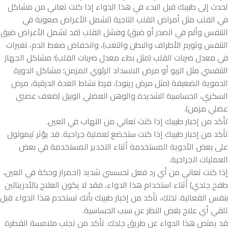
تحدث إلى طبيبك قبل البدء في هذا الدواء إذا كنت تعاني من مشاكل
في القلب مثل أمراض القلب التاجية (تشمل الأعراض صعوبة في
التنفس وألم في الصدر أو ضيق) وفشل القلب (قد تشمل الأعراض ضيق
التنفس وتورم الأطراف والبطن والتعب)، وانخفاض ضغط الدم، تغيرات
في معدل ضربات القلب (مثل بطء معدل ضربات القلب)؛ مشاكل الجهاز
التنفسي مثل الربو أو مرض الانسداد الرئوي المزمن؛ مشاكل الدورة
الدموية الضعيفة (مثل مرض رينود)، فرط نشاط الغدة الدرقية، مرض
السكري، الحساسية الشديدة والوهن العضلي الوبيل (ضعف عصبي
عضلي مزمن).
تأكد من إخبار طبيبك إذا كنت تعاني من التهاب في العين.
تأكد من إخبار طبيبك إذا كنت ستخضع لعملية جراحية. قد يؤثر تيمولول
على بعض الأدوية المستخدمة أثناء التخدير المستخدمة في بعض
العمليات الجراحية.
إذا كنت تعاني من أي رد فعل تحسسي شديد (احمرار وحكة في العين،
طفح جلدي) أثناء استخدام هذا الدواء، فقد لا يكون العلاج بالأدرينالين
بنفس الفعالية. لذلك، تأكد من إخبار طبيبك بأنك تستخدم هذا الدواء قبل
تلقي أي علاج بغض النظر عن سبب الحساسية.
قد يمتص هذا الدواء عن طريق جلدك. تأكد من تجنب ملامسة القطرة