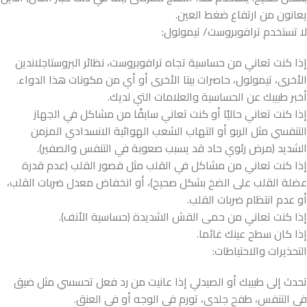
يعانون من ارتفاع ضغط العين.
لا تستخدم ترافوبروست/ تيمولول:
إذا كنت تعاني من حساسية تجاه ترافوبروست، نظائر البروستاجلاندين
الأخرى، تيمولول، حاصرات بيتا الأخرى أو أي من مكونات هذا الدواء.
أخبر طبيبك عن الحساسية والعلامات التي لديك.
إذا كنت تعاني حاليًا أو كنت تعاني سابقًا من مشاكل في الجهاز
التنفسي مثل الربو أو التهاب الشعب الهوائية الانسدادي المزمن
الشديد (مرض رئوي حاد قد يسبب صعوبة في التنفس والصفير).
إذا كنت تعاني من مشاكل في القلب مثل قصور القلب (عدم قدرة
عضلة القلب على الضخ بشكل صحيح)، أو انخفاض معدل ضربات القلب،
أو عدم انتظام ضربات القلب.
إذا كنت تعاني من حمى القش الشديدة (حساسية الأنف).
إذا كان سطح عينك غائما.
التحذيرات والاحتياطات:
تحدث إلى طبيبك أو الصيدلي إذا عانيت من رد فعل تحسسي مثل ضيق
في التنفس، طفح جلدي، تورم في الوجه أو في العنق.