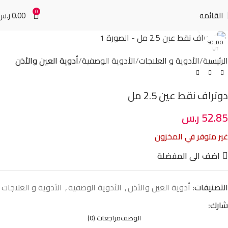
0
القائمه
0.00
ر.س
Click to enlarge
SOLD O
UT
الرئيسية
الأدوية و العلاجات
الأدوية الوصفية
أدوية العين والأذن
دوتراف نقط عين 2.5 مل
52.85
ر.س
غير متوفر في المخزون
اضف الى المفضلة
التصنيفات:
أدوية العين والأذن
,
الأدوية الوصفية
,
الأدوية و العلاجات
شارك:
الوصف
مراجعات (0)