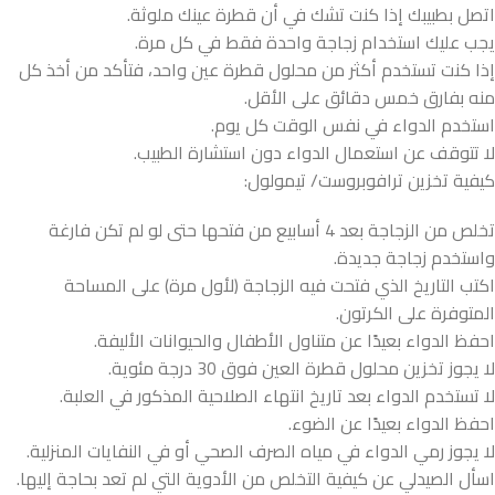
اتصل بطبيبك إذا كنت تشك في أن قطرة عينك ملوثة.
يجب عليك استخدام زجاجة واحدة فقط في كل مرة.
إذا كنت تستخدم أكثر من محلول قطرة عين واحد، فتأكد من أخذ كل
منه بفارق خمس دقائق على الأقل.
استخدم الدواء في نفس الوقت كل يوم.
لا تتوقف عن استعمال الدواء دون استشارة الطبيب.
كيفية تخزين ترافوبروست/ تيمولول:
تخلص من الزجاجة بعد 4 أسابيع من فتحها حتى لو لم تكن فارغة
واستخدم زجاجة جديدة.
اكتب التاريخ الذي فتحت فيه الزجاجة (لأول مرة) على المساحة
المتوفرة على الكرتون.
احفظ الدواء بعيدًا عن متناول الأطفال والحيوانات الأليفة.
لا يجوز تخزين محلول قطرة العين فوق 30 درجة مئوية.
لا تستخدم الدواء بعد تاريخ انتهاء الصلاحية المذكور في العلبة.
احفظ الدواء بعيدًا عن الضوء.
لا يجوز رمي الدواء في مياه الصرف الصحي أو في النفايات المنزلية.
اسأل الصيدلي عن كيفية التخلص من الأدوية التي لم تعد بحاجة إليها.