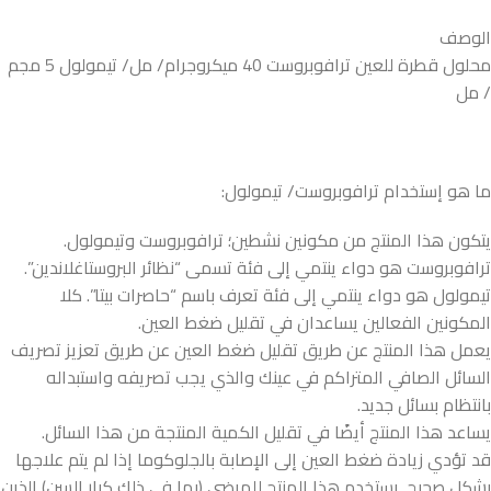
الوصف
محلول قطرة للعين ترافوبروست 40 ميكروجرام/ مل/ تيمولول 5 مجم
/ مل
ما هو إستخدام ترافوبروست/ تيمولول:
يتكون هذا المنتج من مكونين نشطين؛ ترافوبروست وتيمولول.
ترافوبروست هو دواء ينتمي إلى فئة تسمى “نظائر البروستاغلاندين”.
تيمولول هو دواء ينتمي إلى فئة تعرف باسم “حاصرات بيتا”. كلا
المكونين الفعالين يساعدان في تقليل ضغط العين.
يعمل هذا المنتج عن طريق تقليل ضغط العين عن طريق تعزيز تصريف
السائل الصافي المتراكم في عينك والذي يجب تصريفه واستبداله
بانتظام بسائل جديد.
يساعد هذا المنتج أيضًا في تقليل الكمية المنتجة من هذا السائل.
قد تؤدي زيادة ضغط العين إلى الإصابة بالجلوكوما إذا لم يتم علاجها
بشكل صحيح. يستخدم هذا المنتج للمرضى (بما في ذلك كبار السن) الذين