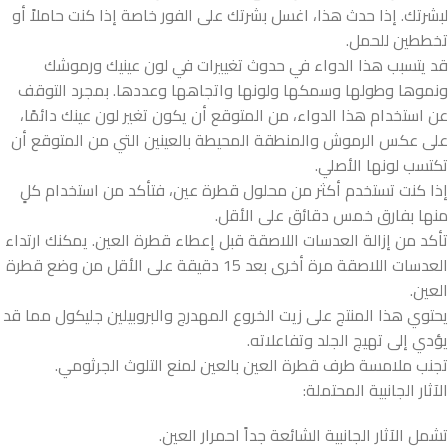
لبشرتك. إذا حدث هذا، اغسل بشرتك على الفور خاصة إذا كنت حاملاً أو
تخططين للحمل.
قد يتسبب هذا الدواء في حدوث تغييرات في لون عينيك ورموشك
ونموها وطولها وسمكها ولونها واتجاهها وعددها. بمجرد التوقف
عن استخدام هذا الدواء، من المتوقع أن يكون تغير لون عينك دائمًا،
على عكس الرموش والمنطقة المحيطة بالعينين التي من المتوقع أن
تكتسب لونها الأصلي.
إذا كنت تستخدم أكثر من محلول قطرة عين، فتأكد من استخدام كلٍ
منها بفارق خمس دقائق على الأقل.
تأكد من إزالة العدسات اللاصقة قبل إعطاء قطرة العين. يمكنك ارتداء
العدسات اللاصقة مرة أخرى بعد 15 دقيقة على الأقل من وضع قطرة
العين.
يحتوي هذا المنتج على زيت الخروع المهدرج والبروبيلين جليكول مما قد
يؤدي إلى تهيج الجلد وتفاعلاته.
تجنب ملامسة طرف قطرة العين بالعين لمنع التلوث الجرثومي.
الآثار الجانبية المحتملة:
تشمل الآثار الجانبية الشائعة جداً احمرار العين.