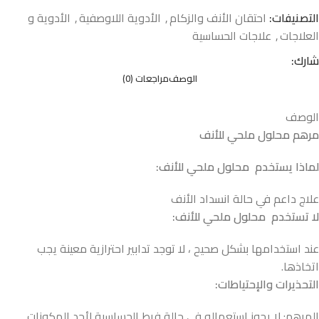
التصنيفات:
احتقان الأنف والزكام
,
الأدوية اللاوصفية
,
الأدوية و
العلاجات
,
علاجات الحساسية
شارك:
الوصف
مراجعات (0)
الوصف
مرهم محلول ملحي للأنف
لماذا يستخدم محلول ملحي للأنف:
علاج داعم في حالة انسداد الأنف
لا تستخدم محلول ملحي للأنف:
عند استخدامها بشكل صحيح ، لا توجد تدابير احترازية معينة يجب
اتخاذها.
التحذيرات والإحتياطات:
المرهم: لا يجوز استعماله في حالة فرط الحساسية لأحد المكونات