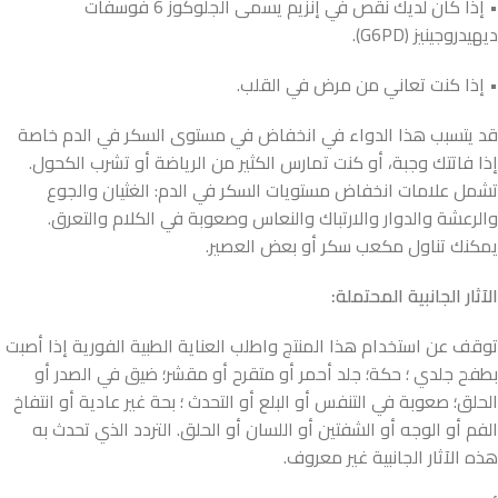
• إذا كان لديك نقص في إنزيم يسمى الجلوكوز 6 فوسفات
ديهيدروجينيز (G6PD).
• إذا كنت تعاني من مرض في القلب.
قد يتسبب هذا الدواء في انخفاض في مستوى السكر في الدم خاصة
إذا فاتتك وجبة، أو كنت تمارس الكثير من الرياضة أو تشرب الكحول.
تشمل علامات انخفاض مستويات السكر في الدم: الغثيان والجوع
والرعشة والدوار والارتباك والنعاس وصعوبة في الكلام والتعرق.
يمكنك تناول مكعب سكر أو بعض العصير.
الآثار الجانبية المحتملة:
توقف عن استخدام هذا المنتج واطلب العناية الطبية الفورية إذا أصبت
بطفح جلدي ؛ حكة؛ جلد أحمر أو متقرح أو مقشر؛ ضيق في الصدر أو
الحلق؛ صعوبة في التنفس أو البلع أو التحدث ؛ بحة غير عادية أو انتفاخ
الفم أو الوجه أو الشفتين أو اللسان أو الحلق. التردد الذي تحدث به
هذه الآثار الجانبية غير معروف.