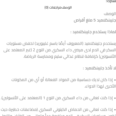
شارك:
الوصف
مراجعات (0)
الوصف
جليبنكلاميد 5 ملغ أقراص
لماذا يستخدم جليبنكلاميد :
يستخدم جليبنكلاميد (المعروف أيضًا باسم غليبوريد) لخفض مستويات
السكر في الدم لدى مرضى داء السكري من النوع 2 (غير المعتمد على
الأنسولين( كإضافة لنظام غذائي سليم وممارسة الرياضة.
لا تأخذ جليبنكلاميد :
• إذا كان لديك حساسية من المواد الفعالة أو أي من المكونات
الأخرى لهذا الدواء.
• إذا كنت تعاني من داء السكري من النوع 1 (المعتمد على الأنسولين).
• إذا كنت تعاني من الحماض الكيتوني السكري (مضاعفات خطيرة حيث
تكون مستويات السكر في الدم مرتفعة جداً وتعاني من الغثيان والتبول