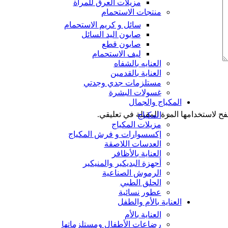
مزيلات العرق للمرأة
منتجات الاستحمام
سائل و كريم الاستحمام
صابون اليد السائل
صابون قطع
ليف الاستحمام
العنايه بالشفاه
العناية بالقدمين
مستلزمات جدي وجدتي
غسولات البشرة
المكياج والجمال
ح لاستخدامها المرة المقبلة في تعليقي.
المكياج
مزيلات المكياج
إكسسوارات و فرش المكياج
العدسات اللاصقة
العناية بالأظافر
أجهزة البديكير والمنيكير
الرموش الصناعية
الحلق الطبي
عطور نسائية
العناية بالأم والطفل
العناية بالأم
رضاعات الأطفال ومستلزماتها