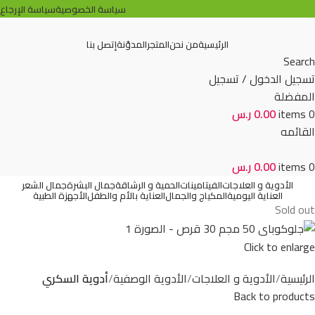
سياسة الخصوصية
سياسة الإرجاع
الرئيسية
من نحن
المتجر
المدوّنة
إتصل بنا
Search
تسجيل الدخول / تسجيل
المفضلة
0
items
0.00
ر.س
القائمه
0
items
0.00
ر.س
الأدوية و العلاجات
الفيتامينات
الحمية و الرشاقة
جمال البشرة
جمال الشعر
العناية اليومية
المكياج والجمال
العناية بالأم والطفل
الأجهزة الطبية
Sold out
Click to enlarge
الرئيسية
الأدوية و العلاجات
الأدوية الوصفية
أدوية السكري
Back to products