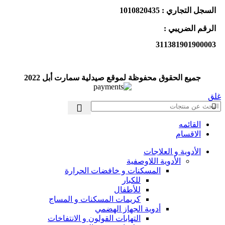
السجل التجاري : 1010820435
الرقم الضريبي :
311381901900003
جميع الحقوق محفوظة لموقع صيدلية سمارت أبل 2022
غلق
القائمه
الاقسام
الأدوية و العلاجات
الأدوية اللاوصفية
المسكنات و خافضات الحرارة
للكبار
للأطفال
كريمات المسكنات و المساج
أدوية الجهاز الهضمي
التهابات القولون و الانتفاخات