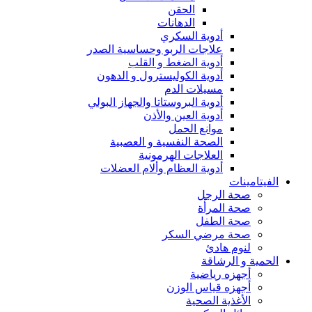
الحقن
الدهانات
أدوية السكري
علاجات الربو وحساسية الصدر
أدوية الضغط و القلب
أدوية الكوليسترول و الدهون
مسيلات الدم
أدوية البروستاتا والجهاز البولي
أدوية العين والأذن
موانع الحمل
الصحة النفسية و العصبية
العلاجات الهرمونية
أدوية العظام وألام العضلات
الفيتامينات
صحة الرجل
صحة المرأة
صحة الطفل
صحة مرضي السكر
لنوم هادئ
الحمية و الرشاقة
أجهزه رياضية
أجهزه قياس الوزن
الأغذية الصحية