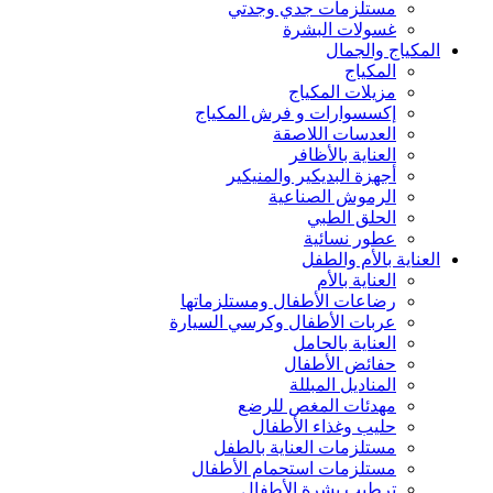
مستلزمات جدي وجدتي
غسولات البشرة
المكياج والجمال
المكياج
مزيلات المكياج
إكسسوارات و فرش المكياج
العدسات اللاصقة
العناية بالأظافر
أجهزة البديكير والمنيكير
الرموش الصناعية
الحلق الطبي
عطور نسائية
العناية بالأم والطفل
العناية بالأم
رضاعات الأطفال ومستلزماتها
عربات الأطفال وكرسي السيارة
العناية بالحامل
حفائض الأطفال
المناديل المبللة
مهدئات المغص للرضع
حليب وغذاء الأطفال
مستلزمات العناية بالطفل
مستلزمات استحمام الأطفال
ترطيب بشرة الأطفال