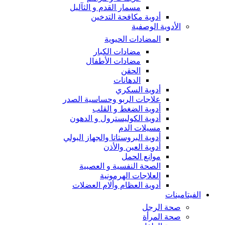
مسمار القدم و الثآليل
أدوية مكافحة التدخين
الأدوية الوصفية
المضادات الحيوية
مضادات الكبار
مضادات الأطفال
الحقن
الدهانات
أدوية السكري
علاجات الربو وحساسية الصدر
أدوية الضغط و القلب
أدوية الكوليسترول و الدهون
مسيلات الدم
أدوية البروستاتا والجهاز البولي
أدوية العين والأذن
موانع الحمل
الصحة النفسية و العصبية
العلاجات الهرمونية
أدوية العظام وألام العضلات
الفيتامينات
صحة الرجل
صحة المرأة