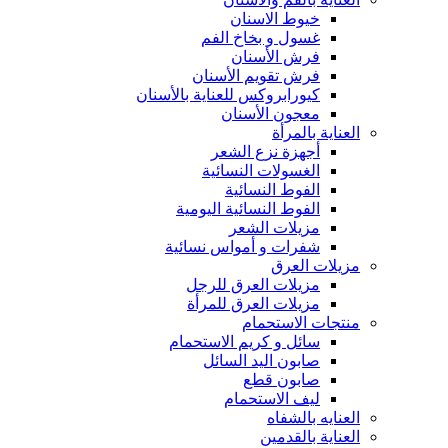
خيوط الاسنان
غسول و بخاخ الفم
فرش الأسنان
فرش تقويم الأسنان
كيورابروكس للعناية بالأسنان
معجون الأسنان
العناية بالمرأة
أجهزة نزع الشعر
الغسولات النسائية
الفوط النسائية
الفوط النسائية اليومية
مزيلات الشعر
شفرات و أمواس نسائية
مزيلات العرق
مزيلات العرق للرجل
مزيلات العرق للمرأة
منتجات الاستحمام
سائل و كريم الاستحمام
صابون اليد السائل
صابون قطع
ليف الاستحمام
العنايه بالشفاه
العناية بالقدمين