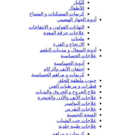
للكبار
للأطفال
كريمات المسكنات و المساج
أدوية الجهاز الهضمي
التهابات القولون و الانتفاخات
علاجات حرقة المعدة
ملينات
الإرتجاع و القيء
أدوية السعال و مذيبات البلغم
علاجات الحساسية
أدوية الحساسية
احتقان الأنف والزكام
كريمات و مراهم الحساسية
حبوب ملطفة للحلق
قطرات و مرطبات العين
علاج الجروح و الحروق والندبات
علاجات الأنف والأذن والحنجرة
علاجات البواسير
علاجات النقرس
الصحة الجنسية
علاجات حب الشباب
علاجات طبية جلدية
كريمات و مراهم