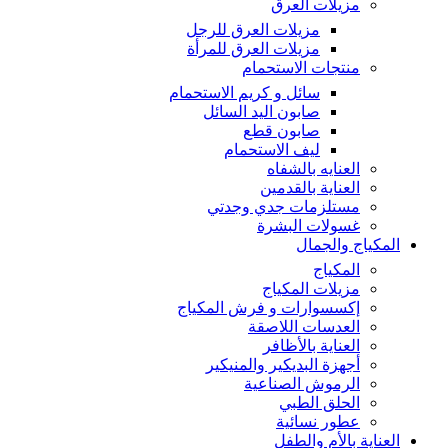
مزيلات العرق
مزيلات العرق للرجل
مزيلات العرق للمرأة
منتجات الاستحمام
سائل و كريم الاستحمام
صابون اليد السائل
صابون قطع
ليف الاستحمام
العنايه بالشفاه
العناية بالقدمين
مستلزمات جدي وجدتي
غسولات البشرة
المكياج والجمال
المكياج
مزيلات المكياج
إكسسوارات و فرش المكياج
العدسات اللاصقة
العناية بالأظافر
أجهزة البديكير والمنيكير
الرموش الصناعية
الحلق الطبي
عطور نسائية
العناية بالأم والطفل