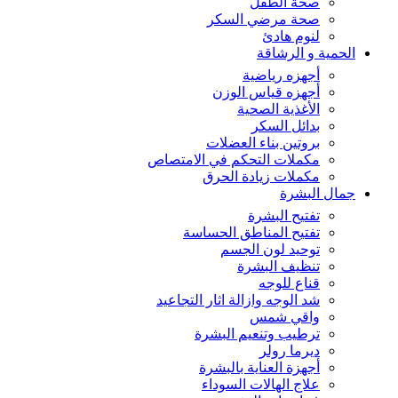
صحة الطفل
صحة مرضي السكر
لنوم هادئ
الحمية و الرشاقة
أجهزه رياضية
أجهزه قياس الوزن
الأغذية الصحية
بدائل السكر
بروتين بناء العضلات
مكملات التحكم في الامتصاص
مكملات زيادة الحرق
جمال البشرة
تفتيح البشرة
تفتيح المناطق الحساسة
توحيد لون الجسم
تنظيف البشرة
قناع للوجه
شد الوجه وازالة اثار التجاعيد
واقي شمس
ترطيب وتنعيم البشرة
ديرما رولر
أجهزة العناية بالبشرة
علاج الهالات السوداء