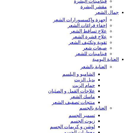
فيتامينات البشرة
مقشر البشرة
جمال الشعر
أجهزة وإكسسورارات الشعر
إخفاء فراغات الشعر
علاج تساقط الشعر
علاج قشرة الشعر
تقوية وتكثيف الشعر
صبغات شعر
فيتامينات للشعر
العناية اليومية
العناية بالشعر
الشامبو و البلسم
بديل الزيت
حمام الزيت
علاجات القمل و الصئبان
ماسك الشعر
منتجات تصفيف الشعر
العناية بالجسم
تسمير الجسم
زيوت الجسم
لوشن و كريمات الجسم
معطرات الجسم