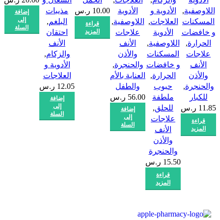
اللاوصفية
,
الأدوية و
الأدوية
10.00
ر.س
مذيبات
ا
إضافة
إلى
المسكنات
العلاجات
,
اللاوصفية
,
البلغم
,
قراءة
السلة
و خافضات
الأدوية
علاجات
المزيد
احتقان
الحرارة
,
اللاوصفية
,
الأنف
الأنف
علاجات
المسكنات
والأذن
والزكام
,
و
الأنف
و خافضات
والحنجرة
,
الأدوية و
00
والأذن
الحرارة
,
العناية بالأم
العلاجات
والحنجرة
,
حبوب
والطفل
12.05
ر.س
للكبار
ملطفة
56.00
ر.س
إضافة
إلى
11.85
ر.س
للحلق
,
إضافة
السلة
إلى
علاجات
قراءة
السلة
المزيد
الأنف
والأذن
والحنجرة
15.50
ر.س
قراءة
المزيد