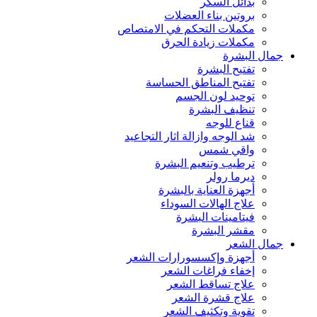
بدائل السكر
بروتين بناء العضلات
مكملات التحكم في الامتصاص
مكملات زيادة الحرق
جمال البشرة
تفتيح البشرة
تفتيح المناطق الحساسة
توحيد لون الجسم
تنظيف البشرة
قناع للوجه
شد الوجه وازالة اثار التجاعيد
واقي شمس
ترطيب وتنعيم البشرة
ديرما رولر
أجهزة العناية بالبشرة
علاج الهالات السوداء
فيتامينات البشرة
مقشر البشرة
جمال الشعر
أجهزة وإكسسورارات الشعر
إخفاء فراغات الشعر
علاج تساقط الشعر
علاج قشرة الشعر
تقوية وتكثيف الشعر