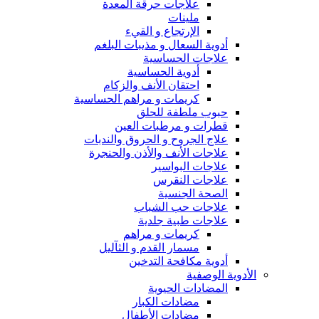
علاجات حرقة المعدة
ملينات
الإرتجاع و القيء
أدوية السعال و مذيبات البلغم
علاجات الحساسية
أدوية الحساسية
احتقان الأنف والزكام
كريمات و مراهم الحساسية
حبوب ملطفة للحلق
قطرات و مرطبات العين
علاج الجروح و الحروق والندبات
علاجات الأنف والأذن والحنجرة
علاجات البواسير
علاجات النقرس
الصحة الجنسية
علاجات حب الشباب
علاجات طبية جلدية
كريمات و مراهم
مسمار القدم و الثآليل
أدوية مكافحة التدخين
الأدوية الوصفية
المضادات الحيوية
مضادات الكبار
مضادات الأطفال