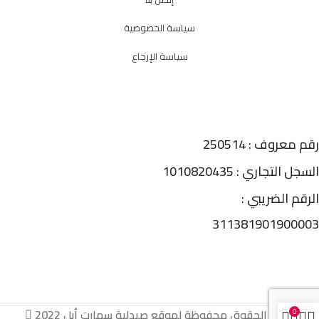
سياسة الخصوصية
سياسة الإرجاع
رقم معروف : 250514
السجل التجاري : 1010820435
الرقم الضريبي :
311381901900003
جميع الحقوق محفوظة لموقع صيدلية سمارت أبل 2022
0