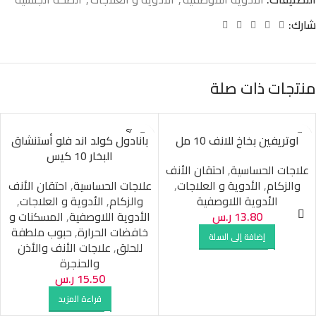
شارك:
منتجات ذات صلة
SOLD O
اوتريفين بخاخ للانف 10 مل
بانادول كولد اند فلو أستنشاق
UT
البخار 10 كيس
علاجات الحساسية
,
احتقان الأنف
والزكام
,
الأدوية و العلاجات
,
علاجات الحساسية
,
احتقان الأنف
الأدوية اللاوصفية
والزكام
,
الأدوية و العلاجات
,
13.80
ر.س
الأدوية اللاوصفية
,
المسكنات و
خافضات الحرارة
,
حبوب ملطفة
إضافة إلى السلة
للحلق
,
علاجات الأنف والأذن
والحنجرة
15.50
ر.س
قراءة المزيد