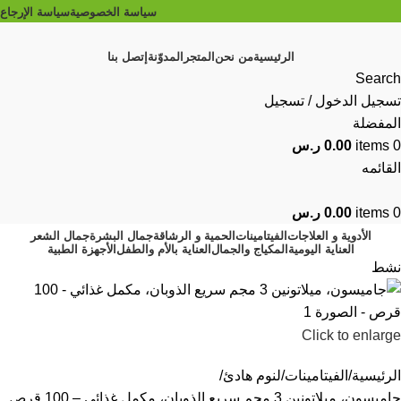
سياسة الخصوصية
سياسة الإرجاع
الرئيسية
من نحن
المتجر
المدوّنة
إتصل بنا
Search
تسجيل الدخول / تسجيل
المفضلة
0
items
0.00
ر.س
القائمه
0
items
0.00
ر.س
الأدوية و العلاجات
الفيتامينات
الحمية و الرشاقة
جمال البشرة
جمال الشعر
العناية اليومية
المكياج والجمال
العناية بالأم والطفل
الأجهزة الطبية
نشط
Click to enlarge
الرئيسية
الفيتامينات
لنوم هادئ
جاميسون، ميلاتونين 3 مجم سريع الذوبان، مكمل غذائي – 100 قرص