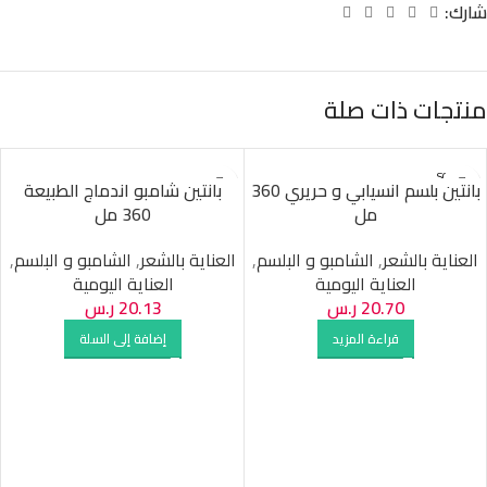
شارك:
منتجات ذات صلة
SOLD O
بانتين بلسم انسيابي و حريري 360
بانتين شامبو اندماج الطبيعة
UT
مل
360 مل
العناية بالشعر
,
الشامبو و البلسم
,
العناية بالشعر
,
الشامبو و البلسم
,
العناية اليومية
العناية اليومية
20.70
ر.س
20.13
ر.س
قراءة المزيد
إضافة إلى السلة