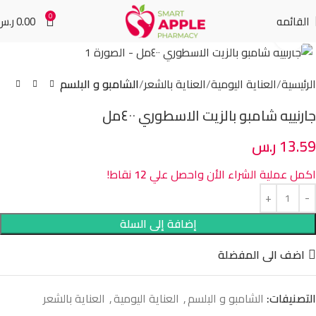
0
القائمه
0.00
ر.س
Click to enlarge
الرئيسية
العناية اليومية
العناية بالشعر
الشامبو و البلسم
جارنييه شامبو بالزيت الاسطوري ٤٠٠مل
13.59
ر.س
اكمل عملية الشراء الأن واحصل علي
12
نقاط!
إضافة إلى السلة
اضف الى المفضلة
التصنيفات:
الشامبو و البلسم
,
العناية اليومية
,
العناية بالشعر