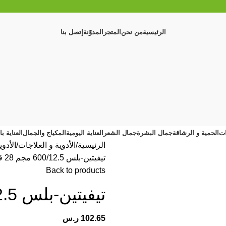
الرئيسية
من نحن
المتجر
المدوّنة
إتصل بنا
ات
الحمية و الرشاقة
جمال البشرة
جمال الشعر
العناية اليومية
المكياج والجمال
العناية ب
الرئيسية
الأدوية و العلاجات
الأدو
تيفيتين-بلس 600/12.5 مجم 28 قرص
Back to products
تيفيتين-بلس 600/12.5 مجم 28 قرص
102.65
ر.س