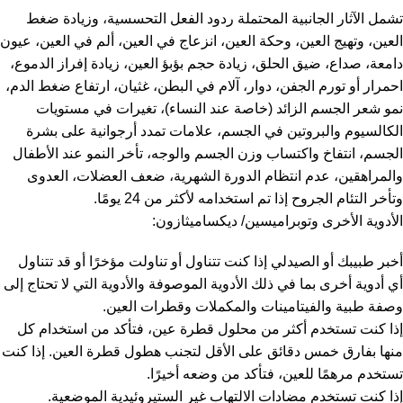
تشمل الآثار الجانبية المحتملة ردود الفعل التحسسية، وزيادة ضغط
العين، وتهيج العين، وحكة العين، انزعاج في العين، ألم في العين، عيون
دامعة، صداع، ضيق الحلق، زيادة حجم بؤبؤ العين، زيادة إفراز الدموع،
احمرار أو تورم الجفن، دوار، آلام في البطن، غثيان، ارتفاع ضغط الدم،
نمو شعر الجسم الزائد (خاصة عند النساء)، تغيرات في مستويات
الكالسيوم والبروتين في الجسم، علامات تمدد أرجوانية على بشرة
الجسم، انتفاخ واكتساب وزن الجسم والوجه، تأخر النمو عند الأطفال
والمراهقين، عدم انتظام الدورة الشهرية، ضعف العضلات، العدوى
وتأخر التئام الجروح إذا تم استخدامه لأكثر من 24 يومًا.
الأدوية الأخرى وتوبراميسين/ ديكساميثازون:
أخبر طبيبك أو الصيدلي إذا كنت تتناول أو تناولت مؤخرًا أو قد تتناول
أي أدوية أخرى بما في ذلك الأدوية الموصوفة والأدوية التي لا تحتاج إلى
وصفة طبية والفيتامينات والمكملات وقطرات العين.
إذا كنت تستخدم أكثر من محلول قطرة عين، فتأكد من استخدام كل
منها بفارق خمس دقائق على الأقل لتجنب هطول قطرة العين. إذا كنت
تستخدم مرهمًا للعين، فتأكد من وضعه أخيرًا.
إذا كنت تستخدم مضادات الالتهاب غير الستيروئيدية الموضعية.