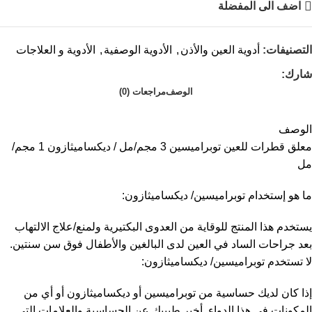
اضف الى المفضلة
التصنيفات:
أدوية العين والأذن
,
الأدوية الوصفية
,
الأدوية و العلاجات
شارك:
الوصف
مراجعات (0)
الوصف
معلق قطرات للعين توبراميسين 3 مجم/مل / ديكساميثازون 1 مجم/
مل
ما هو إستخدام توبراميسين/ ديكساميثازون:
يستخدم هذا المنتج للوقاية من العدوى البكتيرية ولمنع/علاج الالتهاب
بعد جراحات الساد في العين لدى البالغين والأطفال فوق سن سنتين.
لا تستخدم توبراميسين/ ديكساميثازون:
إذا كان لديك حساسية من توبراميسين أو ديكساميثازون أو أي من
المكونات في هذا الدواء. أخبر طبيبك عن الحساسية والعلامات التي