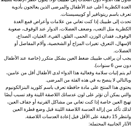
الغدة الكظرية أعلى عند الأطفال والمرضى الذين يعالجون بأدوية
تعرف باسم ريتونافير أو كوبيسيستات.
تحدث إلى طبيبك إذا كنت تعاني من علامات وأعراض قمع الغدة
الكظرية مثل التعب، وضعف العضلات، الدوار عند الوقوف، صعوبة
الوقوف، فقدان الوزن، الحمى، القلق، القيء، الغثيان، الصداع،
الإسهال، التعرق، تغيرات المزاج أو الشخصية، وآلام المفاصل أو
العضلات.
يجب أن يراقب طبيبك ضغط العين بشكل متكرر (خاصة عند الأطفال
دون سن 6 سنوات).
لم يتم إثبات سلامة وفعالية هذا الدواء لدى الأطفال أقل من عامين،
وبالتالي لا ينصح به في هذه الفئة من المرضى.
يحتوي هذا المنتج على مادة حافظة تعرف باسم كلوريد البنزالكونيوم
والتي يمكن أن تؤثر على لون عدساتك اللاصقة اللينة وقد تسبب أيضًا
تهيج العين خاصة إذا كنت تعاني من مشاكل القرنية أو جفاف العين،
لذلك تأكد من إزالة العدسة اللاصقة اللينة قبل وضع قطرة العين
وانتظر 15 دقيقة على الأقل قبل إعادة العدسات اللاصقة.
الآثار الجانبية المحتملة: