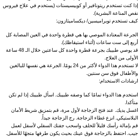
إذا كنت تستخدم ريتونافير أو كوبيسيستات (يستخدم في علاج فيروس
نقص المناعة البشرية).
كيف تستخدم توبراميسين/ ديكساميثازون:
الجرعة المعتادة الموصي بها هي قطرة واحدة في العين المصابة كل
أربع إلى ست ساعات (أثناء استيقاظك).
قد يوصي طبيبك بجرعة قطرة واحدة كل ساعتين خلال الـ 48 ساعة
الأولى من العلاج.
لا تستخدم هذا الدواء لأكثر من 24 يومًا. الجرعة هي نفسها للبالغين
والأطفال فوق سن سنتين.
ارشادات الاستخدام:
استخدم هذا الدواء تمامًا كما وصفه طبيبك. اسأل طبيبك إذا لم تكن
متأكدا.
اغسل يديك. عند فتح الزجاجة لأول مرة، قم بتمزيق شريط الأمان
البلاستيكي. انزع غطاء الزجاجة. رج الزجاجة جيداً.
قم بإمالة رأسك قليلاً للخلف واسحب جفنك السفلي لأسفل لعمل
جيب. احتفظ بالزجاجة فوق عينك بحيث يكون طرفها متجهًا للأسفل.