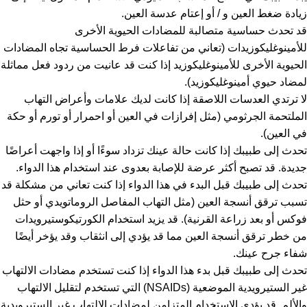
زيادة ضغط العين و / أو إعتام عدسة العين.
قد تحدث حساسية متصالبة للمضادات الحيوية الأخرى
للأمينوغليكوزيدات (تعاني من تفاعلات فرط الحساسية تجاه المضادات
الحيوية الأخرى للأمينوغليكوزيد إذا كنت قد عانيت من ردود فعل مماثلة
لمضاد حيوي أمينوغليكوزيد).
لا ترتدي العدسات اللاصقة إذا كانت لديك علامات وأعراض التهاب
الملتحمة الجرثومي (مثل إفرازات في العين أو احمرار أو تورم أو حكة
في العين).
تحدث إلى طبيبك إذا كانت حالة عينك تزداد سوءًا أو إذا واجهت أعراضًا
جديدة. قد تصبح أكثر عرضة للإصابة بعدوى عند استخدام هذا الدواء.
تحدث إلى طبيبك قبل البدء في هذا الدواء إذا كنت تعاني من مشكلة قد
تسبب ترقق أنسجة العين (مثل التهاب المفاصل الروماتويدي أو حثل
فوكس أو بعد زراعة القرنية). قد يزيد استخدام الكورتيكوستيرويدات
من خطر ترقق أنسجة العين مما قد يؤدي إلى انثقاب وقد يؤخر أيضًا
شفاء جرح عينك.
تحدث إلى طبيبك قبل بدء هذا الدواء إذا كنت تستخدم مضادات الالتهاب
غير الستيرويدية الموضعية (NSAIDs) التي تستخدم لتقليل الالتهاب
والألم. قد يؤدي الاستخدام المتزامن لمضادات الالتهاب غير الستيرويدية