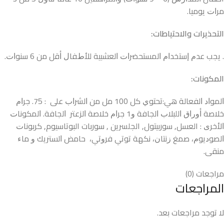
ﻣﺮﺍﺕ ﻳﻮﻣﻴﺎ.
التحذيرات والاحتياطات:
. ﻳﺠﺐ ﻋﺪﻡ ﺇﺳﺘﺨﺪﺍﻡ ﺍﻟﻤﺴﺘﺤﻀﺮﺍﺕ ﺍﻟﻌﺸﺒﻴﺔ ﻟﻸﻁﻔﺎﻝ ﺃﻗﻞ ﻣﻦ 6 ﺳﻨﻮﺍﺕ.
المكونات:
ﺍﻟﻤﻮﺍﺩ ﺍﻟﻔﻌﺎﻟﺔ ﻫﻲ:ﺗﺤﺘﻮﻱ ﻛﻞ 100 ﻣﻞ ﻣﻦ ﺍﻟﺸﺮﺍﺏ ﻋﻠﻰ : 75. ﺟﺮﺍﻡ
ﺧﻼﺻﺔ ﺃﻭﺭﺍﻕ ﺍﻟﻠﺒﻼﺏ ﺍﻟﺠﺎﻓﺔ ﻭ1 ﺟﺮﺍﻡ ﺧﻼﺻﺔ ﺍﻟﺰﻋﺘﺮ ﺍﻟﺠﺎﻓﺔ. ﺍﻟﻤﻜﻮﻧﺎﺕ
ﺍﻷﺧﺮﻯ : العسل, سوربيتول, الجلسرين , سوربات البوتاسيوم, ﻛﺮﺑﻮﻧﺎﺕ
ﺍﻟﺼﻮﺩﻳﻮﻡ، ﺻﻤﻎ ﺯﻧﺘﺎﻥ، ﻧﻜﻬﺔ ﺗﻮﺗﻲ ﻓﺮﻭﺗﻲ، ﺣﺎﻣﺾ ﺍﻟﺴﺘﺮﻳﻚ ﻭ ﻣﺎﺀ
ﻣﻨﻘﻰ.
مراجعات (0)
المراجعات
لا توجد مراجعات بعد.