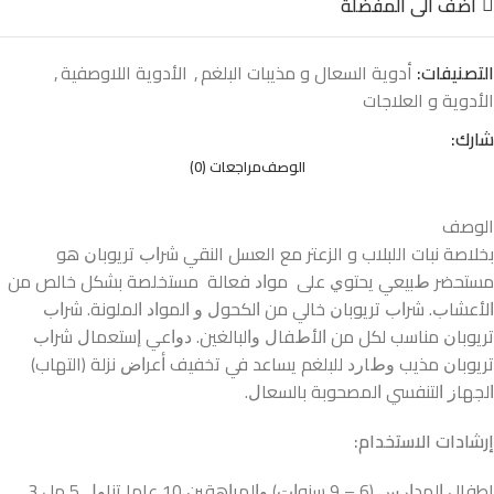
اضف الى المفضلة
التصنيفات:
أدوية السعال و مذيبات البلغم
,
الأدوية اللاوصفية
,
الأدوية و العلاجات
شارك:
الوصف
مراجعات (0)
الوصف
بخلاصة نبات اللبلاب و الزعتر مع العسل النقي ﺷﺮﺍﺏ ﺗﺮﻳﻮﺑﺎﻥ ﻫﻮ
ﻣﺴﺘﺤﻀﺮ ﻁﺒﻴﻌﻲ ﻳﺤﺘﻮﻱ ﻋﻠﻰ ﻣﻮﺍﺩ ﻓﻌﺎﻟﺔ ﻣﺴﺘﺨﻠﺼﺔ ﺑﺸﻜﻞ ﺧﺎﻟﺺ ﻣﻦ
ﺍﻷﻋﺸﺎﺏ. ﺷﺮﺍﺏ ﺗﺮﻳﻮﺑﺎﻥ ﺧﺎﻟﻲ ﻣﻦ ﺍﻟﻜﺤﻮﻝ ﻭ ﺍﻟﻤﻮﺍﺩ ﺍﻟﻤﻠﻮﻧﺔ. ﺷﺮﺍﺏ
ﺗﺮﻳﻮﺑﺎﻥ ﻣﻨﺎﺳﺐ ﻟﻜﻞ ﻣﻦ ﺍﻷﻁﻔﺎﻝ ﻭﺍﻟﺒﺎﻟﻐﻴﻦ. ﺩﻭﺍﻋﻲ ﺇﺳﺘﻌﻤﺎﻝ ﺷﺮﺍﺏ
ﺗﺮﻳﻮﺑﺎﻥ ﻣﺬﻳﺐ ﻭﻁﺎﺭﺩ ﻟﻠﺒﻠﻐﻢ ﻳﺴﺎﻋﺪ ﻓﻲ ﺗﺨﻔﻴﻒ ﺃﻋﺮﺍﺽ ﻧﺰﻟﺔ (التهاب)
ﺍﻟﺠﻬﺎﺯ ﺍﻟﺘﻨﻔﺴﻲ ﺍﻟﻤﺼﺤﻮﺑﺔ ﺑﺎﻟﺴﻌﺎﻝ.
إرشادات الاستخدام:
اطفال ﺍﻟﻤﺪﺍﺭﺱ (6 – 9 ﺳﻨﻮﺍﺕ) ﻭﺍﻟﻤﺮﺍﻫﻘﻴﻦ 10 ﻋﺎﻣﺎ ﺗﻨﺎﻭﻝ 5 ﻣﻞ 3