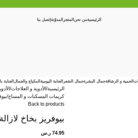
الرئيسية
من نحن
المتجر
المدوّنة
إتصل بنا
ات
الحمية و الرشاقة
جمال البشرة
جمال الشعر
العناية اليومية
المكياج والجمال
العناية ب
الرئيسية
الأدوية و العلاجات
الأدوي
كريمات المسكنات و المساج
بيوفر
Back to products
بيوفريز بخاخ لازالة الال
74.95
ر.س