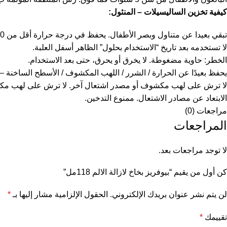
كيفية تخزين الساليسيلات – المنثول:
تبقي بعيدا عن متناول وبصر الأطفال. يحفظ في درجة حرارة أقل من 30 درجة مئوية. يحفظ بعيداً عن أشعة الشمس
لا تستخدمه بعد تاريخ “الاستخدام بحلول” الظاهر أسفل العلبة.
الخطر: حاوية مضغوطة. لا يخرق أو يحرق، حتى بعد الاستخدام.
يحفظ بعيدًا عن الحرارة / الشرر / اللهب المكشوف / الأسطح الساخنة – 
لا ترش على لهب مكشوف أو مصدر اشتعال آخر. لا ترش على لهب مكش
الابتعاد عن مصادر الاشتعال. ممنوع التدخين.
مراجعات (0)
المراجعات
لا توجد مراجعات بعد.
كن أول من يقيم “بيوفريز بخاخ لازالة الالم 118مل”
لن يتم نشر عنوان بريدك الإلكتروني.
الحقول الإلزامية مشار إليها بـ
*
تقييمك
*