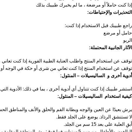
إذا كنت حاملاً أو مرضعة ، ما لم يخبرك طبيبك بذلك
التحذيرات والإحتياطات:
راجع طبيبك قبل الاستخدام إذا كنت:
حامل أو مرضع
الربو
الآثار الجانبية المحتملة:
توقف عن استخدام المنتج واطلب العناية الطبية الفورية إذا كنت تعاني 
توقف عن استخدام المنتج إذا كنت تعاني من شرى أو حكة في الوجه أو 
أدوية أخرى و الساليسيلات – المنثول:
استشر طبيبك إذا كنت تتناول أي أدوية أخرى ، بما في ذلك: الأدوية الت
كيفية استخدام الساليسيلات – المنثول:
يرش بعيدًا عن العين والوجه وبطانة الفم والحلق والأنف والمناطق ال
لا تستنشق الرذاذ. يوضع على الجلد فقط.
أبقِ العلبة على بعد 15 سم من الجلد.
البالغون والأطفال من سن 5 سنوات فما فوق: رش المنطقة المؤلمة ب 2 أو 3 رشقات قصيرة من الرذاذ.