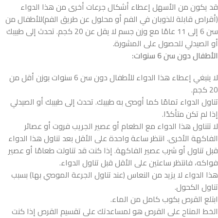
قد يكون من الأسهل إعطاء أشكال جرعات أخرى من هذا الدواء
(أقراص قابلة للذوبان في الفم أو محلول عن طريق الفم)للأطفال من
سن 6 إلى 11 عامًا مع وزن جسم لا يقل عن 20 كجم. تحدث إلى طبيبك
أو الصيدلي للحصول على المشورة.
الأطفال دون سن 6 سنوات
:
لا ينبغي إعطاء هذا الدواء للأطفال دون سن 6 سنوات بوزن أقل من
20 كجم.
تناول الدواء تمامًا كما أوصى به طبيبك. تحدث إلى طبيبك أو الصيدلي
إذا لم تكن متأكدًا.
لا تتناول هذا الدواء مع الطعام أو عصير الجريب فروت أو عصائر
الفاكهة الأخرى. انتظر ساعة واحدة على الأقل بعد تناول هذا الدواء
قبل تناول أو شرب عصير الفاكهة. إذا كنت قد تناولت طعامًا أو عصير
فواكه، فانتظر ساعتين على الأقل قبل تناول الدواء.
هذا الدواء لا يزيد من النعاس (عند تناول الجرعة الموصي بها) بسبب
تناول الكحول.
ابتلع القرص بكوب كامل من الماء.
الخط المتاح على القرص هو لمساعدتك على تقسيم القرص إذا كنت