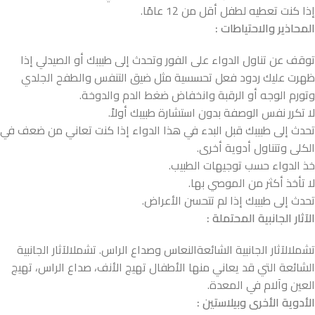
إذا كنت تعطيه لطفل أقل من 12 عامًا.
المحاذير والاحتياطات
:
توقف عن تناول الدواء على الفور وتحدث إلى طبيبك أو الصيدلي إذا
ظهرت عليك ردود فعل تحسسية مثل ضيق التنفس والطفح الجلدي
وتورم الوجه أو الرقبة وانخفاض ضغط الدم والدوخة.
لا تكرر نفس الوصفة بدون استشارة طبيبك أولاً.
تحدث إلى طبيبك قبل البدء في هذا الدواء إذا كنت تعاني من ضعف في
الكلى وتتناول أدوية أخرى.
خذ الدواء حسب توجيهات الطبيب.
لا تأخذ أكثر من الموصي بها.
تحدث إلى طبيبك إذا لم تتحسن الأعراض.
الآثار الجانبية المحتملة
:
تشملالآثار الجانبية الشائعةالنعاس وصداع الراس. تشملالآثار الجانبية
الشائعة التي قد يعاني منها الأطفال تهيج الأنف، صداع الراس، تهيج
العين وآلام في المعدة.
الأدوية الأخرى وبيلاستين
: