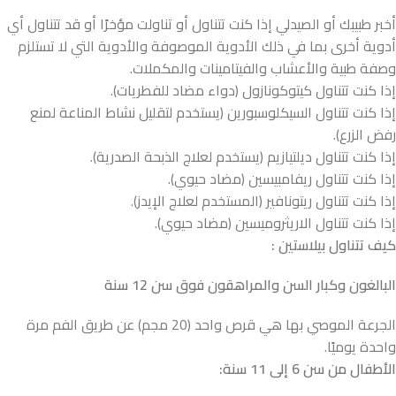
أخبر طبيبك أو الصيدلي إذا كنت تتناول أو تناولت مؤخرًا أو قد تتناول أي
أدوية أخرى بما في ذلك الأدوية الموصوفة والأدوية التي لا تستلزم
وصفة طبية والأعشاب والفيتامينات والمكملات.
إذا كنت تتناول كيتوكونازول (دواء مضاد للفطريات).
إذا كنت تتناول السيكلوسبورين (يستخدم لتقليل نشاط المناعة لمنع
رفض الزرع).
إذا كنت تتناول ديلتيازيم (يستخدم لعلاج الذبحة الصدرية).
إذا كنت تتناول ريفامبيسين (مضاد حيوي).
إذا كنت تتناول ريتونافير (المستخدم لعلاج الإيدز).
إذا كنت تتناول الاريثروميسين (مضاد حيوي).
كيف تتناول بيلاستين
:
البالغون وكبار السن والمراهقون فوق سن 12 سنة
الجرعة الموصي بها هي قرص واحد (20 مجم) عن طريق الفم مرة
واحدة يوميًا.
الأطفال من سن 6 إلى 11 سنة
: