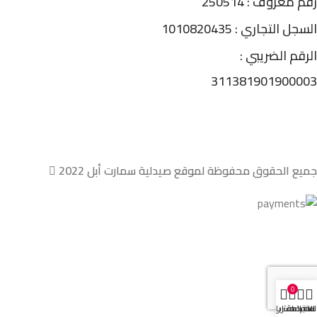
رقم معروف : 250514
السجل التجاري : 1010820435
الرقم الضريبي :
311381901900003
جميع الحقوق محفوظة لموقع صيدلية سمارت أبل 2022
0
لمتجر
المفضلة
حسابي
سلة المشتريات